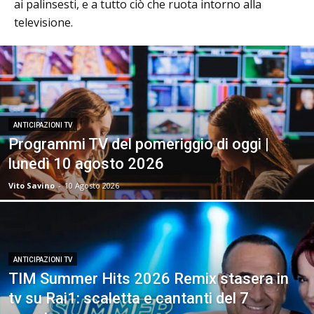
ai palinsesti, e a tutto ciò che ruota intorno alla
televisione.
ANTICIPAZIONI TV
Programmi TV del pomeriggio di oggi |
lunedì 10 agosto 2026
Vito Savino
-
10 Agosto 2026
ANTICIPAZIONI TV
TIM Summer Hits 2026 Remix stasera in
tv su Rai1: scaletta e cantanti del 7