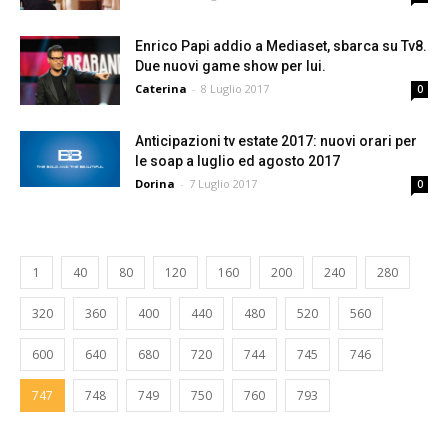
Enrico Papi addio a Mediaset, sbarca su Tv8.
Due nuovi game show per lui.
Caterina
-
8 Luglio 2017
0
Anticipazioni tv estate 2017: nuovi orari per
le soap a luglio ed agosto 2017
Dorina
-
7 Luglio 2017
0
1
40
80
120
160
200
240
280
320
360
400
440
480
520
560
600
640
680
720
744
745
746
747
748
749
750
760
793