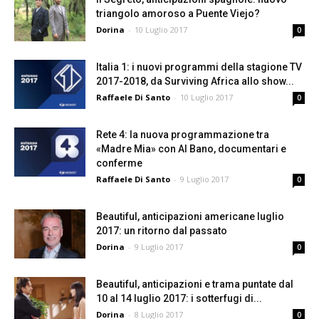
triangolo amoroso a Puente Viejo?
Dorina
-
10 Luglio 2017
0
Italia 1: i nuovi programmi della stagione TV
2017-2018, da Surviving Africa allo show...
Raffaele Di Santo
-
10 Luglio 2017
0
Rete 4: la nuova programmazione tra
«Madre Mia» con Al Bano, documentari e
conferme
Raffaele Di Santo
-
9 Luglio 2017
0
Beautiful, anticipazioni americane luglio
2017: un ritorno dal passato
Dorina
-
9 Luglio 2017
0
Beautiful, anticipazioni e trama puntate dal
10 al 14 luglio 2017: i sotterfugi di...
Dorina
-
8 Luglio 2017
0