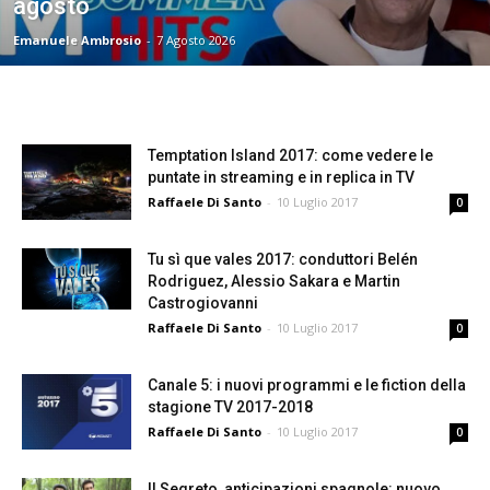
agosto
Emanuele Ambrosio
-
7 Agosto 2026
Temptation Island 2017: come vedere le
puntate in streaming e in replica in TV
Raffaele Di Santo
-
10 Luglio 2017
0
Tu sì que vales 2017: conduttori Belén
Rodriguez, Alessio Sakara e Martin
Castrogiovanni
Raffaele Di Santo
-
10 Luglio 2017
0
Canale 5: i nuovi programmi e le fiction della
stagione TV 2017-2018
Raffaele Di Santo
-
10 Luglio 2017
0
Il Segreto, anticipazioni spagnole: nuovo