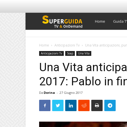
Super
Home
Guida T
Guida
Home
Anticipazioni Tv
Una Vita anticipazioni, punt
Anticipazioni Tv
Soap
Una Vita
TV
Una Vita anticipa
2017: Pablo in fin
Da
Dorina
-
27 Giugno 2017