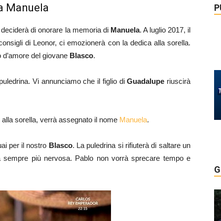
 a Manuela
P
deciderà di onorare la memoria di
Manuela
. A luglio 2017, il
nsigli di Leonor, ci emozionerà con la dedica alla sorella.
to d’amore del giovane
Blasco
.
uledrina. Vi annunciamo che il figlio di
Guadalupe
riuscirà
lla sorella, verrà assegnato il nome
Manuela
.
ai per il nostro
Blasco
. La puledrina si rifiuterà di saltare un
rà sempre più nervosa. Pablo non vorrà sprecare tempo e
G