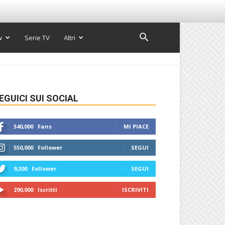
w
Serie TV
Altri
EGUICI SUI SOCIAL
540,000
Fans
MI PIACE
550,000
Follower
SEGUI
9,300
Follower
SEGUI
290,000
Iscritti
ISCRIVITI