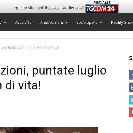
V
Ascolti Tv
Anticipazioni Tv
Soap opera
Reality Sho
ate luglio 2017: Pablo in fin di vita!
S
zioni, puntate luglio
 di vita!