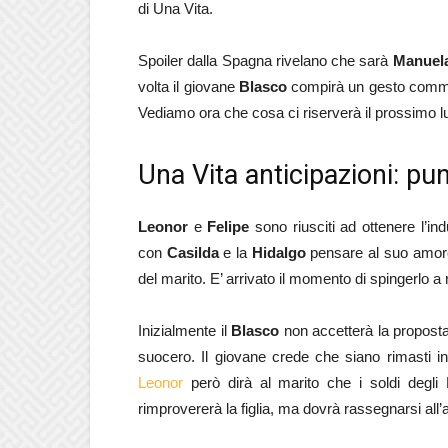
di Una Vita.
Spoiler dalla Spagna rivelano che sarà
Manuel
volta il giovane
Blasco
compirà un gesto commove
Vediamo ora che cosa ci riserverà il prossimo l
Una Vita anticipazioni: pu
Leonor
e
Felipe
sono riusciti ad ottenere l’in
con
Casilda
e la
Hidalgo
pensare al suo amo
del marito. E’ arrivato il momento di spingerlo a 
Inizialmente il
Blasco
non accetterà la proposta 
suocero. Il giovane crede che siano rimasti i
Leonor
però dirà al marito che i soldi degl
rimprovererà la figlia, ma dovrà rassegnarsi all’