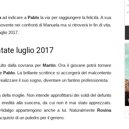
a
ad indicare a
Pablo
la via per raggiungere la felicità. A sua
nte nei confronti di Manuela ma si ritroverà in fin di vita.
uglio 2017.
ntate luglio 2017
dulto dalla sovrana per
Martin
. Ora il giovane potrà tornare
re
Pablo
. La brillante scrittrice si accorgerà del malcontento
realizzare il suo sogno, diventare un fantino professionista.
della moglie. Non intende approfittarsi dei soldi del defunto
n eredità alla suocera, da cui non è mai stato apprezzato.
i Hidalgo appartengono anche a lui. Naturalmente
Rosina
acquisto di un puledro per il genero.