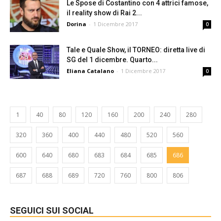
Le Spose di Costantino con 4 attrici famose,
il reality show di Rai 2...
Dorina
-
1 Dicembre 2017
0
Tale e Quale Show, il TORNEO: diretta live di
SG del 1 dicembre. Quarto...
Eliana Catalano
-
1 Dicembre 2017
0
1
40
80
120
160
200
240
280
320
360
400
440
480
520
560
600
640
680
683
684
685
686
687
688
689
720
760
800
806
SEGUICI SUI SOCIAL