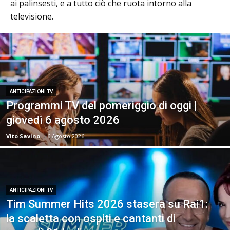
ai palinsesti, e a tutto ciò che ruota intorno alla
televisione.
ANTICIPAZIONI TV
Programmi TV del pomeriggio di oggi |
giovedì 6 agosto 2026
Vito Savino
-
6 Agosto 2026
ANTICIPAZIONI TV
Tim Summer Hits 2026 stasera su Rai1:
la scaletta con ospiti e cantanti di