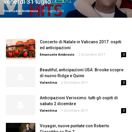
venerdì 31 luglio
Emanuele Ambrosio
-
31 Luglio 2026
Concerto di Natale in Vaticano 2017: ospiti
ed anticipazioni
Emanuele Ambrosio
-
2 Dicembre 2017
0
Beautiful, anticipazioni USA: Brooke scopre
di nuovo Ridge e Quinn
Valentina
-
2 Dicembre 2017
0
Anticipazioni Verissimo: tutti gli ospiti di
sabato 2 dicembre
Valentina
-
1 Dicembre 2017
0
Voyager, nuove puntate con Roberto
Giacobbo su Rai 2