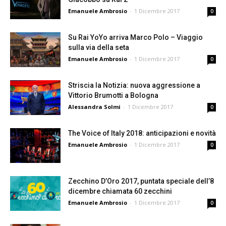
Emanuele Ambrosio
-
1 Dicembre 2017
0
Su Rai YoYo arriva Marco Polo – Viaggio
sulla via della seta
Emanuele Ambrosio
-
1 Dicembre 2017
0
Striscia la Notizia: nuova aggressione a
Vittorio Brumotti a Bologna
Alessandra Solmi
-
1 Dicembre 2017
0
The Voice of Italy 2018: anticipazioni e novità
Emanuele Ambrosio
-
1 Dicembre 2017
0
Zecchino D’Oro 2017, puntata speciale dell’8
dicembre chiamata 60 zecchini
Emanuele Ambrosio
-
1 Dicembre 2017
0