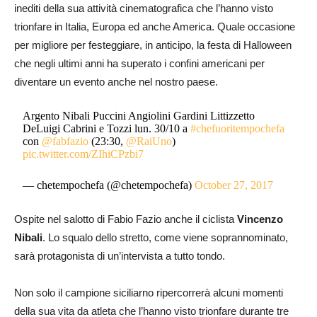
inediti della sua attività cinematografica che l’hanno visto
trionfare in Italia, Europa ed anche America. Quale occasione
per migliore per festeggiare, in anticipo, la festa di Halloween
che negli ultimi anni ha superato i confini americani per
diventare un evento anche nel nostro paese.
Argento Nibali Puccini Angiolini Gardini Littizzetto
DeLuigi Cabrini e Tozzi lun. 30/10 a
#chefuoritempochefa
con
@fabfazio
(23:30,
@RaiUno
)
pic.twitter.com/ZIhiCPzbi7
— chetempochefa (@chetempochefa)
October 27, 2017
Ospite nel salotto di Fabio Fazio anche il ciclista
Vincenzo
Nibali
. Lo squalo dello stretto, come viene soprannominato,
sarà protagonista di un’intervista a tutto tondo.
Non solo il campione siciliarno ripercorrerà alcuni momenti
della sua vita da atleta che l’hanno visto trionfare durante tre