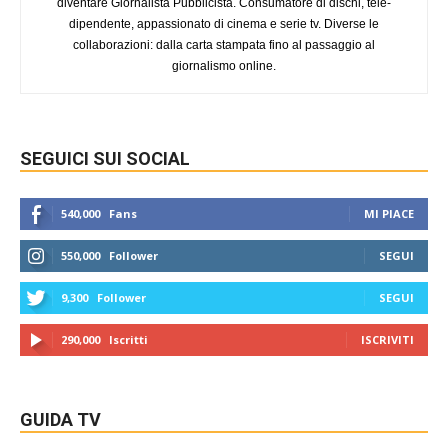
diventare Giornalista Pubblicista. Consumatore di dischi, tele-
dipendente, appassionato di cinema e serie tv. Diverse le
collaborazioni: dalla carta stampata fino al passaggio al
giornalismo online.
SEGUICI SUI SOCIAL
540,000
Fans
MI PIACE
550,000
Follower
SEGUI
9,300
Follower
SEGUI
290,000
Iscritti
ISCRIVITI
GUIDA TV