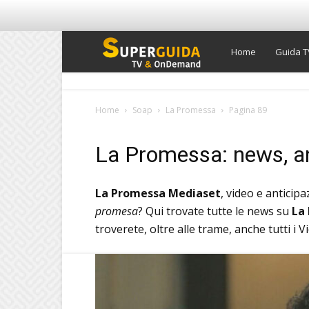
Super
Home
Guida T
Guida
Home
Soap
La Promessa
Pagina 89
TV
La Promessa: news, ant
La Promessa Mediaset
, video e anticip
promesa
? Qui trovate tutte le news su
La
troverete, oltre alle trame, anche tutti i 