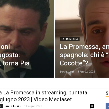
LA PROMESSA
ioni
La Promessa, an
 agosto:
spagnole: chi è
, torna Pia
Cocotte”?
Lucia Lusi
-
3 Agosto 2026
a La Promessa in streaming, puntata
S
 giugno 2023 | Video Mediaset
Lucia Lusi
-
15 Giugno 2023
a
0