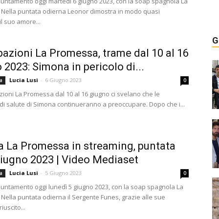
ntamento oggi martedì 6 giugno 2023, con la soap spagnola La
Nella puntata odierna Leonor dimostra in modo quasi
l suo amore...
G
pazioni La Promessa, trame dal 10 al 16
 2023: Simona in pericolo di...
Lucia Lusi
-
6 Giugno 2023
a
0
zioni La Promessa dal 10 al 16 giugno ci svelano che le
 di salute di Simona continueranno a preoccupare. Dopo che i...
a La Promessa in streaming, puntata
giugno 2023 | Video Mediaset
Lucia Lusi
-
5 Giugno 2023
a
0
ntamento oggi lunedì 5 giugno 2023, con la soap spagnola La
Nella puntata odierna il Sergente Funes, grazie alle sue
riuscito...