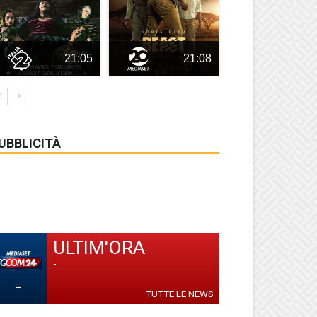
21:05
21:08
UBBLICITÀ
ULTIM'ORA
-
-
TUTTE LE NEWS