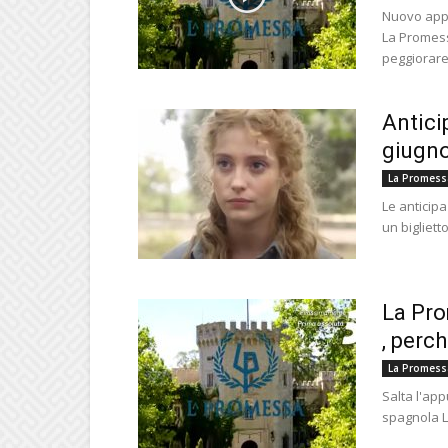
Nuovo appu
La Promess
peggiorare.
Antici
giugno
La Promess
Le anticipa
un bigliett
La Pro
, perc
La Promess
Salta l'app
spagnola La