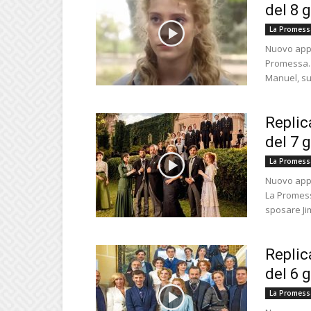
del 8 
La Promess
Nuovo appu
Promessa. 
Manuel, sul
Replic
del 7 
La Promess
Nuovo appu
La Promess
sposare Jim
Replic
del 6 
La Promess