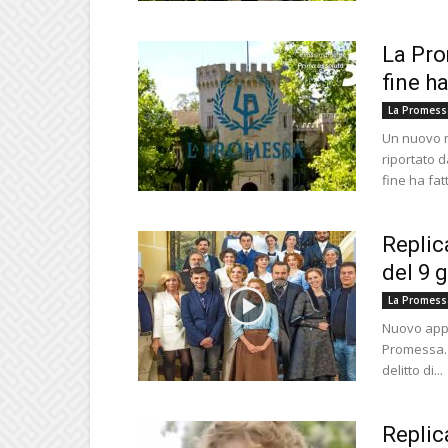
La Pro
fine h
La Promess
Un nuovo m
riportato d
fine ha fatt
Replic
del 9 
La Promess
Nuovo appu
Promessa. N
delitto di...
Replic