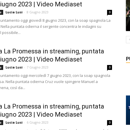
giugno 2023 | Video Mediaset
Lucia Lusi
-
8 Giugno 2023
a
0
ntamento oggi giovedì 8 giugno 2023, con la soap spagnola La
Nella puntata odierna il sergente concentra le indagini su
 possibile...
a La Promessa in streaming, puntata
P
giugno 2023 | Video Mediaset
Lucia Lusi
-
7 Giugno 2023
a
0
ntamento oggi mercoledì 7 giugno 2023, con la soap spagnola
a. Nella puntata odierna Cruz vuole spingere Manuel a
ena, così da...
a La Promessa in streaming, puntata
giugno 2023 | Video Mediaset
Lucia Lusi
-
6 Giugno 2023
a
0