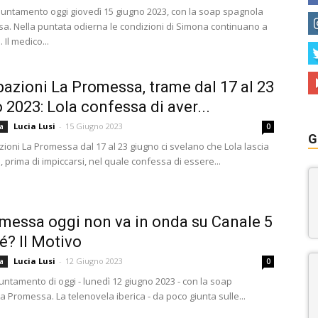
ntamento oggi giovedì 15 giugno 2023, con la soap spagnola
a. Nella puntata odierna le condizioni di Simona continuano a
 Il medico...
pazioni La Promessa, trame dal 17 al 23
 2023: Lola confessa di aver...
Lucia Lusi
-
15 Giugno 2023
a
0
G
zioni La Promessa dal 17 al 23 giugno ci svelano che Lola lascia
o, prima di impiccarsi, nel quale confessa di essere...
messa oggi non va in onda su Canale 5
hé? Il Motivo
Lucia Lusi
-
12 Giugno 2023
a
0
untamento di oggi - lunedì 12 giugno 2023 - con la soap
 Promessa. La telenovela iberica - da poco giunta sulle...