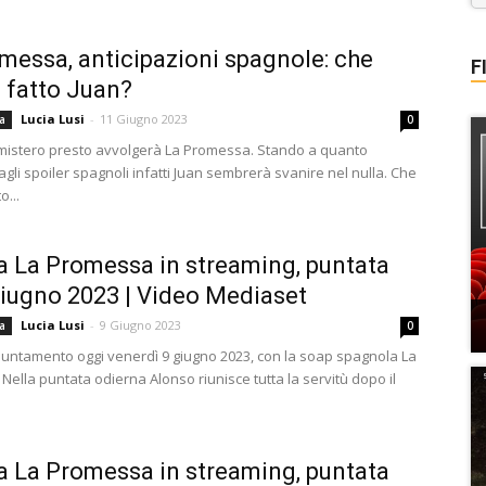
messa, anticipazioni spagnole: che
F
a fatto Juan?
Lucia Lusi
-
11 Giugno 2023
a
0
istero presto avvolgerà La Promessa. Stando a quanto
agli spoiler spagnoli infatti Juan sembrerà svanire nel nulla. Che
o...
a La Promessa in streaming, puntata
giugno 2023 | Video Mediaset
Lucia Lusi
-
9 Giugno 2023
a
0
ntamento oggi venerdì 9 giugno 2023, con la soap spagnola La
ella puntata odierna Alonso riunisce tutta la servitù dopo il
a La Promessa in streaming, puntata