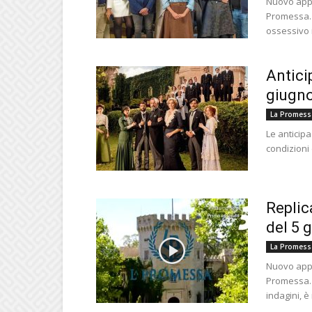
Nuovo appu
Promessa. 
ossessivo i
Antici
giugno
La Promess
Le anticipa
condizioni
Replic
del 5 
La Promess
Nuovo appu
Promessa. 
indagini, è 