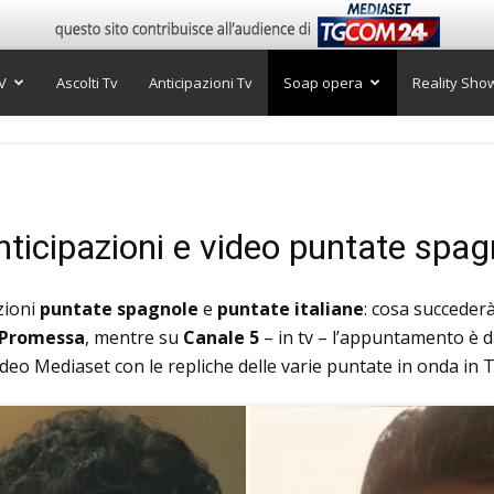
V
Ascolti Tv
Anticipazioni Tv
Soap opera
Reality Sho
icipazioni e video puntate spagn
azioni
puntate spagnole
e
puntate italiane
: cosa succederà
 Promessa
, mentre su
Canale 5
– in tv – l’appuntamento è da
Video Mediaset con le repliche delle varie puntate in onda in T