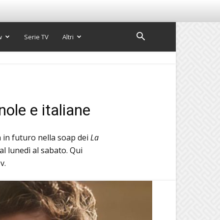
w
Serie TV
Altri
ole e italiane
 in futuro nella soap dei
La
l lunedì al sabato. Qui
v.