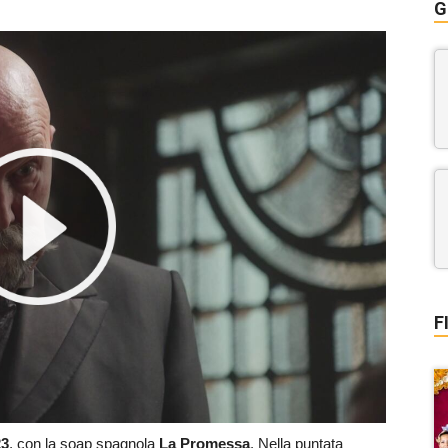
G
F
3
, con la soap spagnola
La Promessa
. Nella puntata