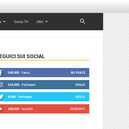
w
Serie TV
Altri
EGUICI SUI SOCIAL
540,000
Fans
MI PIACE
550,000
Follower
SEGUI
9,300
Follower
SEGUI
290,000
Iscritti
ISCRIVITI