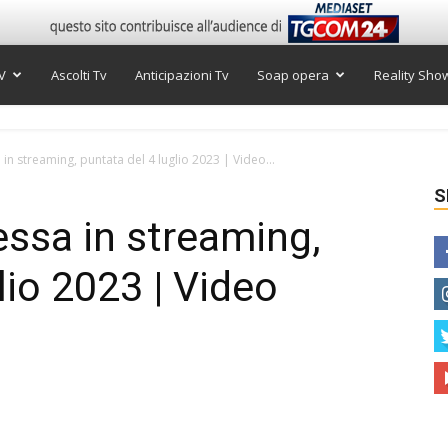
V
Ascolti Tv
Anticipazioni Tv
Soap opera
Reality Sho
in streaming, puntata del 4 luglio 2023 | Video...
S
ssa in streaming,
lio 2023 | Video