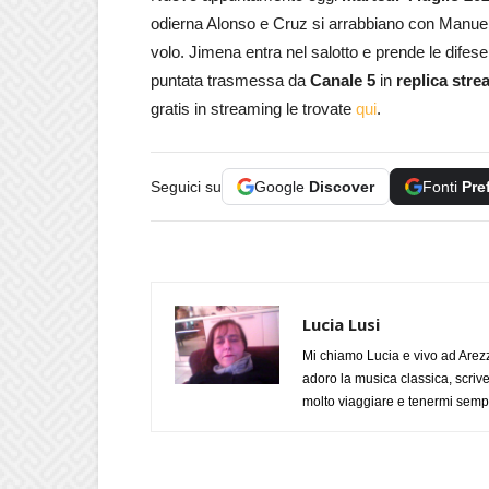
odierna Alonso e Cruz si arrabbiano con Manuel do
volo. Jimena entra nel salotto e prende le difes
puntata trasmessa da
Canale 5
in
replica str
gratis in streaming le trovate
qui
.
Seguici su
Google
Discover
Fonti
Pre
Lucia Lusi
Mi chiamo Lucia e vivo ad Arezz
adoro la musica classica, scrive
molto viaggiare e tenermi sempr