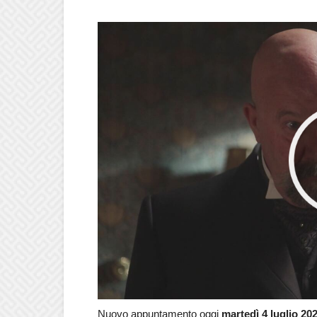
Nuovo appuntamento oggi
martedì
4 luglio
202