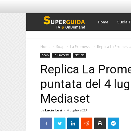
Super
Home
Guida T
Guida
Home
Soap
La Promessa
Replica La Promessa 
Soap
La Promessa
Notizie
TV
Replica La Prome
puntata del 4 lug
Mediaset
Da
Lucia Lusi
-
4 Luglio 2023