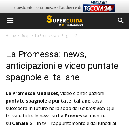
Home
Soap
La Promessa
Pagina 42
La Promessa: news,
anticipazioni e video puntate
spagnole e italiane
La Promessa Mediaset
, video e anticipazioni
puntate spagnole
e
puntate italiane
: cosa
succederà in futuro nella soap dei
La promesa
? Qui
trovate tutte le news su
La Promessa
, mentre
su
Canale 5
– in tv – l’appuntamento è dal lunedì al