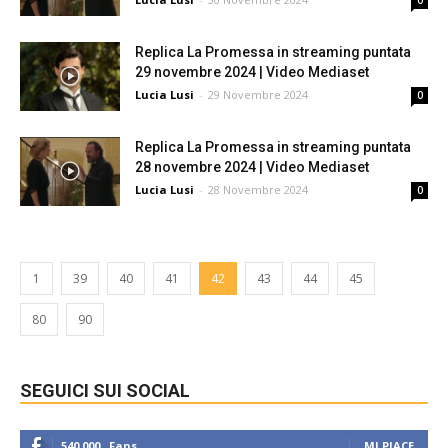
0
Replica La Promessa in streaming puntata
29 novembre 2024 | Video Mediaset
Lucia Lusi
-
29 Novembre 2024
0
Replica La Promessa in streaming puntata
28 novembre 2024 | Video Mediaset
Lucia Lusi
-
28 Novembre 2024
0
1
39
40
41
42
43
44
45
80
90
SEGUICI SUI SOCIAL
540,000
Fans
MI PIACE