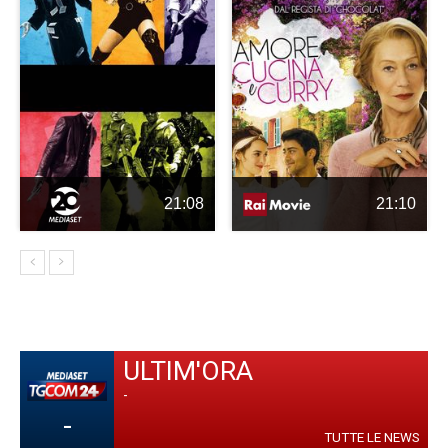
21:08
21:10
ULTIM'ORA
-
-
TUTTE LE NEWS