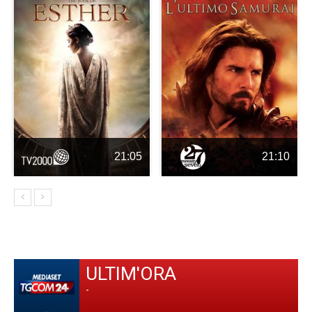
21:05
21:10
ULTIM'ORA
-
-