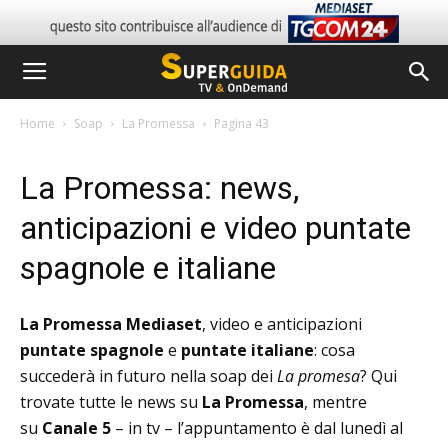
Home
Soap
La Promessa
Pagina 43
La Promessa: news,
anticipazioni e video puntate
spagnole e italiane
La Promessa Mediaset
, video e anticipazioni
puntate spagnole
e
puntate italiane
: cosa
succederà in futuro nella soap dei
La promesa
? Qui
trovate tutte le news su
La Promessa
, mentre
su
Canale 5
– in tv – l’appuntamento è dal lunedì al