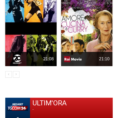
21:08
21:10
ULTIM'ORA
-
-