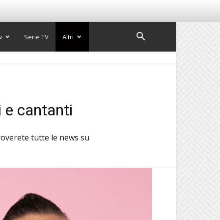
w
Serie TV
Altri
i e cantanti
roverete tutte le news su