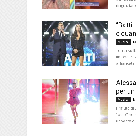
ringraziato
“Battit
e quan
E
Musica
Torna su Ita
timone tro
affiancata 
Alessa
per un
N
Musica
Il rifiuto
"odio" nei
risposta è si