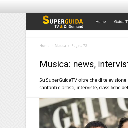
Super
Home
Guida T
Guida
Home
Musica
Pagina 78
TV
Musica: news, intervist
Su SuperGuidaTV oltre che di televisione 
cantanti e artisti, interviste, classifiche 