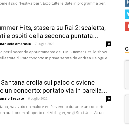
me il suo "Festivalbar". Ecco tutte le date in programma per...
mmer Hits, stasera su Rai 2: scaletta,
ti e ospiti della seconda puntata...
manuele Ambrosio
-
7 Luglio 2022
0
G
to per il secondo appuntamento del TIM Summer Hits, lo show
ll’estate di Rai2 condotto in prima serata da Andrea Delogu e...
 Santana crolla sul palco e sviene
e un concerto: portato via in barella...
unzio Zeccato
-
6 Luglio 2022
0
tana, ha avuto un malore ed è svenuto durante un concerto
 un auditorium all'aperto nel Michigan, negli Stati Uniti. Alcuni
.