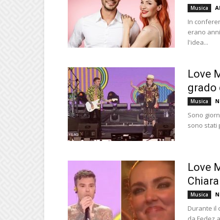
A
Musica
In confere
erano anni
l'idea...
Love M
grado d
N
Musica
Sono giorni
sono stati p
Love M
Chiara
N
Musica
Durante il
da Fedez as