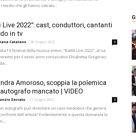
 i medici che gli hanno salvato...
G
i Live 2022”: cast, conduttori, cantanti
do in tv
liana Catalano
-
28 Giugno 2022
0
lia1 il festival della musica estivo, “Battiti Live 2022”, al cui
veremo per il sesto anno consecutivo Elisabetta Gregoraci
da...
ndra Amoroso, scoppia la polemica
 autografo mancato | VIDEO
unzio Zeccato
-
27 Giugno 2022
0
 di un autografo può diventare un caso mediatico che genera
 confronti dell'artista? Evidentemente a questa domanda la
,...