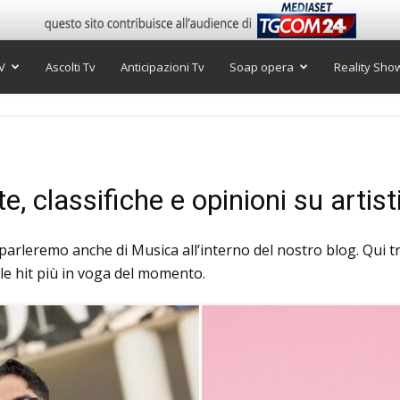
V
Ascolti Tv
Anticipazioni Tv
Soap opera
Reality Sho
e, classifiche e opinioni su artist
parleremo anche di Musica all’interno del nostro blog. Qui t
delle hit più in voga del momento.