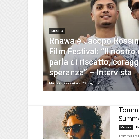
MUSICA
Rnawa e Jacopo Rossini
Film Festival: “Il nostro
parla di riscatto, coragg
speranza” – Intervista
Nunzio Zeccato
-
29 Luglio 2026
Tommas
Summe
E
Musica
Tommaso Pa