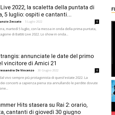
 Live 2022, la scaletta della puntata di
F
, 5 luglio: ospiti e cantanti...
unzio Zeccato
-
5 Luglio 2022
0
ra, martedì 5 luglio, con la messa in onda della prima puntata,
agione di Battiti Live 2022. Lo show in onda...
Strangis: annunciate le date del primo
el vincitore di Amici 21
lessandra De Vincenzo
-
30 Giugno 2022
0
dal vivo sempre più protagonista di quest'estate 2022. La
 dei concerti a capienza piena sta annullando le perdite dovute
one...
mmer Hits stasera su Rai 2: orario,
ta, cantanti di giovedì 30 giugno