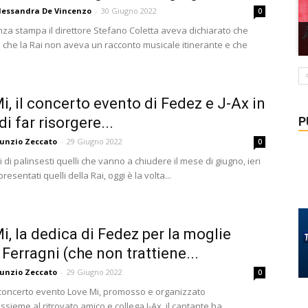
lessandra De Vincenzo
-
30 Giugno 2022
0
nza stampa il direttore Stefano Coletta aveva dichiarato che
 che la Rai non aveva un racconto musicale itinerante e che
i, il concerto evento di Fedez e J-Ax in
P
i far risorgere...
unzio Zeccato
-
29 Giugno 2022
0
 di palinsesti quelli che vanno a chiudere il mese di giugno, ieri
resentati quelli della Rai, oggi è la volta...
i, la dedica di Fedez per la moglie
 Ferragni (che non trattiene...
unzio Zeccato
-
29 Giugno 2022
0
 concerto evento Love Mi, promosso e organizzato
sieme al ritrovato amico e collega J-Ax, il cantante ha