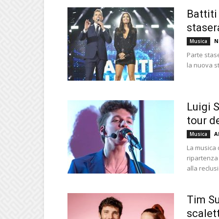
Battiti
stasera
N
Musica
Parte stase
la nuova st
Luigi 
tour d
A
Musica
La musica 
ripartenza
alla reclusi
Tim Su
scalet