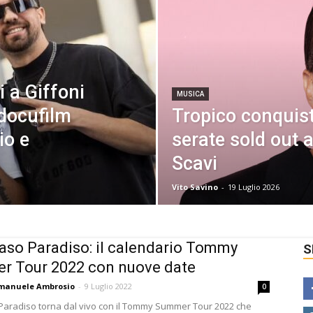
 a Giffoni
MUSICA
 docufilm
Tropico conquis
io e
serate sold out a
Scavi
Vito Savino
-
19 Luglio 2026
o Paradiso: il calendario Tommy
S
r Tour 2022 con nuove date
manuele Ambrosio
-
9 Luglio 2022
0
radiso torna dal vivo con il Tommy Summer Tour 2022 che