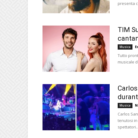
presenta co
TIM Su
cantan
E
Musica
Tutto pron
musicale de
Carlos
durant
N
Musica
Carlos San
tenutosi in
spettatori..