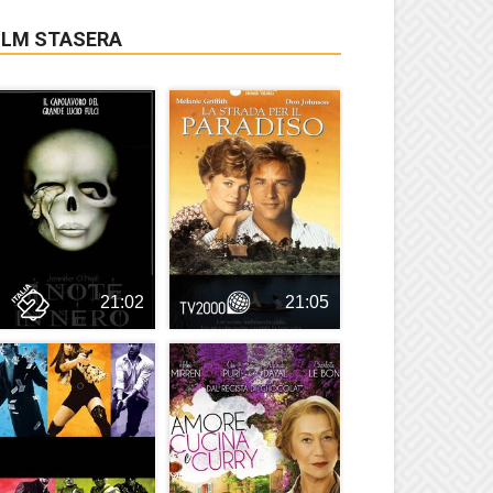
ILM STASERA
21:02
21:05