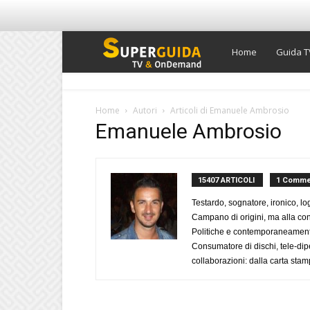
Super
Home
Guida T
Guida
Home
Autori
Articoli di Emanuele Ambrosio
Emanuele Ambrosio
TV
15407 ARTICOLI
1 Comme
Testardo, sognatore, ironico, l
Campano di origini, ma alla con
Politiche e contemporaneamente 
Consumatore di dischi, tele-dip
collaborazioni: dalla carta stam