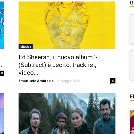
G
Musica
Ed Sheeran, il nuovo album ‘-ʼ
..
(Subtract) è uscito: tracklist,
video...
0
Emanuele Ambrosio
-
8 Maggio 2023
0
F