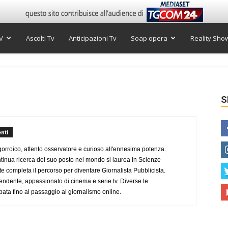
V
Ascolti Tv
Anticipazioni Tv
Soap opera
Reality Sho
S
nti
ogorroico, attento osservatore e curioso all'ennesima potenza.
tinua ricerca del suo posto nel mondo si laurea in Scienze
completa il percorso per diventare Giornalista Pubblicista.
endente, appassionato di cinema e serie tv. Diverse le
pata fino al passaggio al giornalismo online.