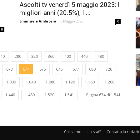
Ascolti tv venerdì 5 maggio 2023: I
migliori anni (20.5%), Il...
Emanuele Ambrosio
-
6 Maggio 2023
0
0
240
280
320
360
400
440
480
673
674
675
676
677
680
720
1.000
1.040
1.080
1.120
1.160
1.200
1.440
1.480
1.520
1.541
Pagina 674 di 1.541
Chi siamo
Lo staff
Contatta la redazi