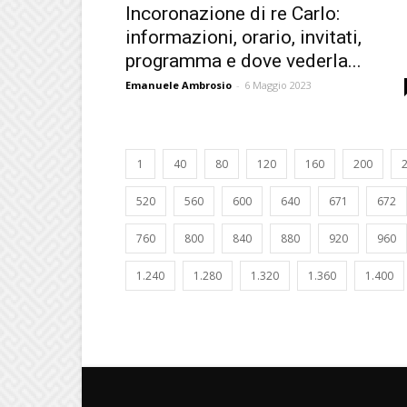
Incoronazione di re Carlo:
informazioni, orario, invitati,
programma e dove vederla...
Emanuele Ambrosio
-
6 Maggio 2023
1
40
80
120
160
200
520
560
600
640
671
672
760
800
840
880
920
960
1.240
1.280
1.320
1.360
1.400