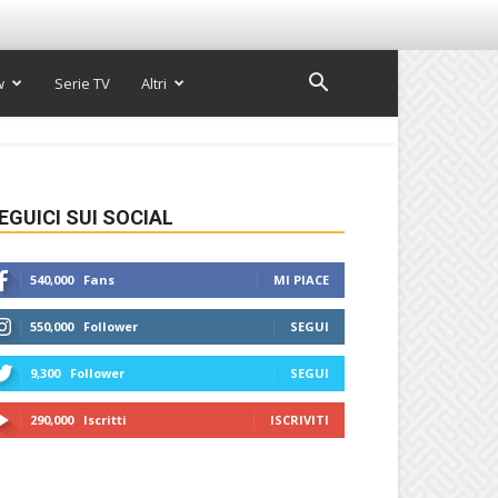
w
Serie TV
Altri
EGUICI SUI SOCIAL
540,000
Fans
MI PIACE
550,000
Follower
SEGUI
9,300
Follower
SEGUI
290,000
Iscritti
ISCRIVITI