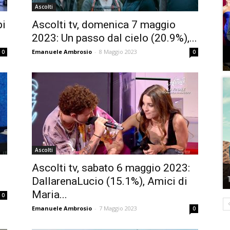
Ascolti
pi
Ascolti tv, domenica 7 maggio
2023: Un passo dal cielo (20.9%),...
Emanuele Ambrosio
-
8 Maggio 2023
0
0
Ascolti
Ascolti tv, sabato 6 maggio 2023:
DallarenaLucio (15.1%), Amici di
Maria...
0
Emanuele Ambrosio
-
7 Maggio 2023
0