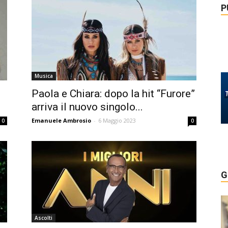
P
Musica
Paola e Chiara: dopo la hit “Furore”
arriva il nuovo singolo...
Emanuele Ambrosio
-
6 Maggio 2023
0
0
G
Ascolti