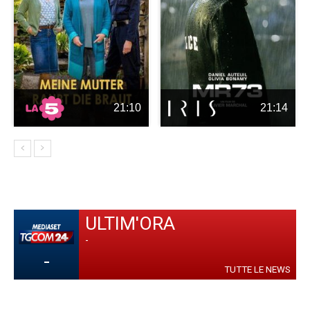
21:10
21:14
ULTIM'ORA
-
-
TUTTE LE NEWS