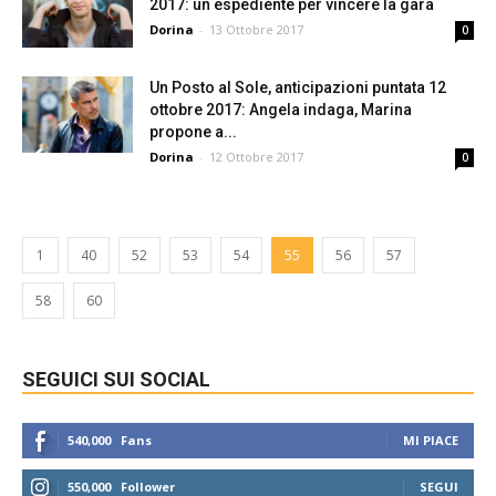
2017: un espediente per vincere la gara
Dorina
-
13 Ottobre 2017
0
Un Posto al Sole, anticipazioni puntata 12
ottobre 2017: Angela indaga, Marina
propone a...
Dorina
-
12 Ottobre 2017
0
1
40
52
53
54
55
56
57
58
60
SEGUICI SUI SOCIAL
540,000
Fans
MI PIACE
550,000
Follower
SEGUI