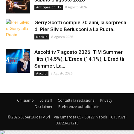
8 Agosto 2026
Anticipazioni Tv
Gerry Scotti compie 70 anni, la sorpresa
di Pier Silvio Berlusconi a La Ruota...
8 Agosto 2026
Notizie
Ascolti tv 7 agosto 2026: TIM Summer
Hits (14.5%), L’Erede (14.1%), L’Eredità
Summer, La...
8 Agosto 2026
Ascolti
Chi siamo
Lo staff
Contatta la redazione
Privacy
Disclaimer
Preferenze pubblicitarie
© 2026 SuperGuidaTV Srl | Via Cimarosa 65 - 80127 Napoli | C.F. P.Iva:
08723421213