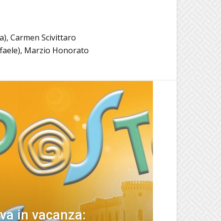
na), Carmen Scivittaro
affaele), Marzio Honorato
 va in vacanza: