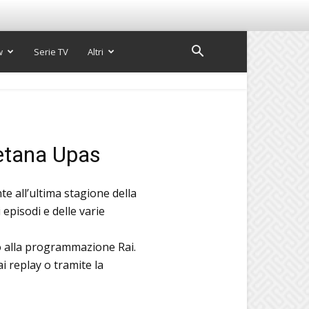
w
Serie TV
Altri
letana Upas
e all’ultima stagione della
 episodi e delle varie
to alla programmazione Rai.
i replay o tramite la