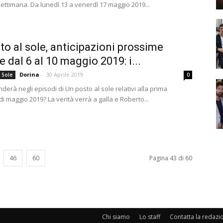
ettimana. Da lunedì 13 a venerdì 17 maggio 2019...
to al sole, anticipazioni prossime
e dal 6 al 10 maggio 2019: i...
Dorina
-
30 Aprile 2019
 Sole
0
nderà negli episodi di Un posto al sole relativi alla prima
i maggio 2019? La verità verrà a galla e Roberto...
46
60
Pagina 43 di 60
Chi siamo
Lo staff
Contatta la redazi