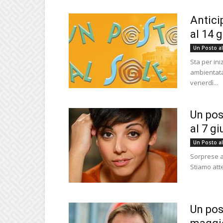
Antici
al 14 
Un Posto al
Sta per in
ambientata 
venerdì...
Un pos
al 7 gi
Un Posto al
Sorprese a 
Stiamo att
Un post