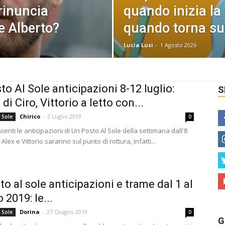
rinuncia
quando inizia la
e Alberto?
quando torna su 
Lucia Lusi
-
1 Agosto 2026
to Al Sole anticipazioni 8-12 luglio:
S
 di Ciro, Vittorio a letto con...
Chirico
-
2 Luglio 2019
 Sole
0
enti le anticipazioni di Un Posto Al Sole della settimana dall'8
. Alex e Vittorio saranno sul punto di rottura, infatti...
to al sole anticipazioni e trame dal 1 al
o 2019: le...
Dorina
-
27 Giugno 2019
 Sole
0
G