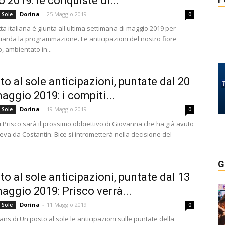
 2019: le conquiste di...
Dorina
-
25 Maggio 2019
 Sole
0
ta italiana è giunta all'ultima settimana di maggio 2019 per
uarda la programmazione. Le anticipazioni del nostro fiore
o, ambientato in...
to al sole anticipazioni, puntate dal 20
maggio 2019: i compiti...
Dorina
-
19 Maggio 2019
 Sole
0
i Prisco sarà il prossimo obbiettivo di Giovanna che ha già avuto
va da Costantin. Bice si intrometterà nella decisione del
G
to al sole anticipazioni, puntate dal 13
maggio 2019: Prisco verrà...
Dorina
-
11 Maggio 2019
 Sole
0
fans di Un posto al sole le anticipazioni sulle puntate della