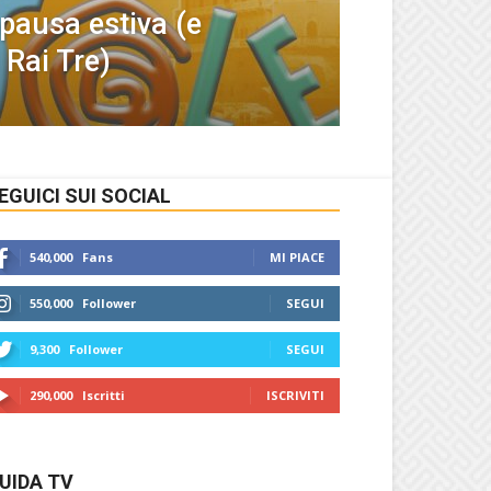
 pausa estiva (e
Rai Tre)
EGUICI SUI SOCIAL
540,000
Fans
MI PIACE
550,000
Follower
SEGUI
9,300
Follower
SEGUI
290,000
Iscritti
ISCRIVITI
UIDA TV