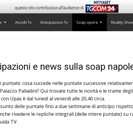
V
Ascolti Tv
Anticipazioni Tv
Soap opera
Reality Sho
cipazioni e news sulla soap napo
i puntate: cosa succede nelle puntate successive relativament
alazzo Palladini? Qui trovate tutte le novità e le trame degli
n Upas è dal lunedì al venerdì alle 20,40 circa.
ssunto delle puntate fino a due settimane di anticipo rispet
che rivedere le repliche integrali (delle intere puntate) su ra
uida TV.