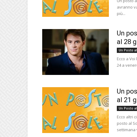
Un posto al
avranno va
più...
Un pos
al 28 
Un Posto al
Ecco a Voi 
24 a venerd
Un pos
al 21 
Un Posto al
Ecco altri
posto al So
settimana 