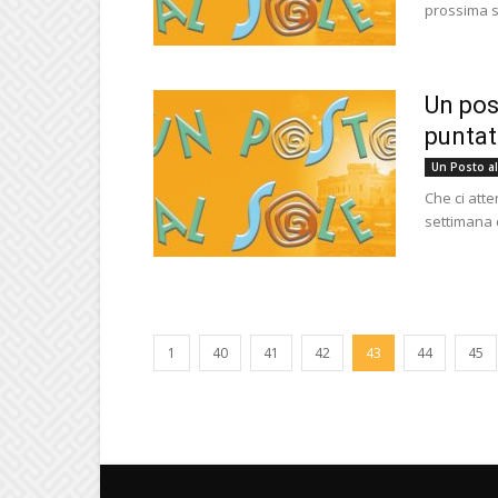
prossima s
Un pos
puntat
Un Posto al
Che ci atte
settimana d
1
40
41
42
43
44
45