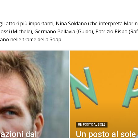
 gli attori più importanti, Nina Soldano (che interpreta Mari
 Rossi (Michele), Germano Bellavia (Guido), Patrizio Rispo (R
ndano nelle trame della Soap.
UN POSTO AL SOLE
pazioni dal
Un posto al sole