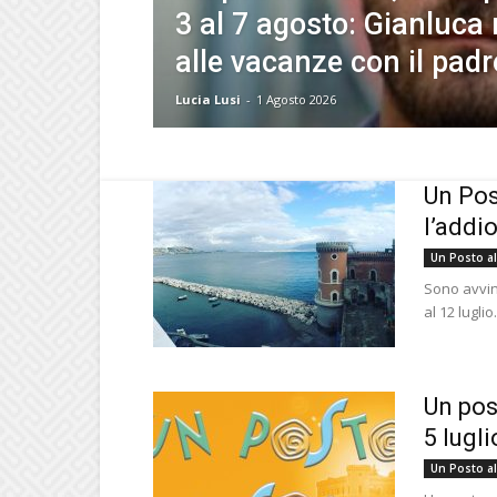
3 al 7 agosto: Gianluca 
alle vacanze con il padr
Lucia Lusi
-
1 Agosto 2026
Un Pos
l’addio
Un Posto al
Sono avvinc
al 12 luglio
Un pos
5 lugli
Un Posto al