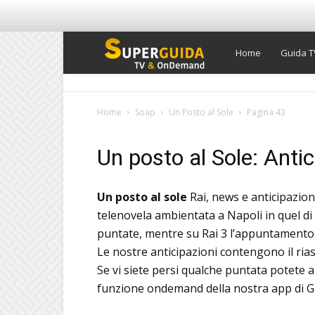
Super
Home
Guida T
Guida
Home
Soap
Un Posto al Sole
Pagina 43
TV
Un posto al Sole: Anti
Un posto al sole
Rai, news e anticipazion
telenovela ambientata a Napoli in quel di P
puntate, mentre su Rai 3 l’appuntamento co
Le nostre anticipazioni contengono il ria
Se vi siete persi qualche puntata potete an
funzione ondemand della nostra app di G