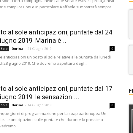
 sole ci terrà compagnia nelle calde serate estive. I protagonisti
rie complicazioni e in particolare Raffaele si mostrerà sempre
to al sole anticipazioni, puntate dal 24
giugno 2019: Marina è...
Dorina
-
21 Giugno 2019
 Sole
0
le anticipazioni un posto al sole relative alle puntate da lunedì
ì 28 giugno 2019. Che dovremo aspettarci dagli...
to al sole anticipazioni, puntate dal 17
F
giugno 2019: le sensazioni...
Dorina
-
14 Giugno 2019
 Sole
0
 cinque giorni di programmazione per la soap partenopea Un
le. Le anticipazioni sulle puntate che durante la prossima
vedremo...