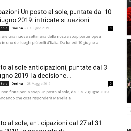
pazioni Un posto al sole, puntate dal 10
giugno 2019: intricate situazioni
Dorina
-
6 Giugno 2019
 Sole
0
iziare una nuova settimana della nostra soap partenopea
in uno dei luoghi più belli d'Italia. Da lunedì 10 giugno a
to al sole anticipazioni, puntate dal 3
ugno 2019: la decisione...
Dorina
-
28 Maggio 2019
 Sole
0
non finire per la soap Un posto al sole, dal 3 al 7 giugno 2019.
endendo che cosa risponderà Mariella a...
o al sole, anticipazioni dal 27 al 31
P