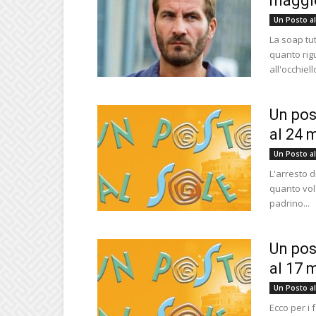
maggio
Un Posto al
La soap tut
quanto rig
all'occhiell
Un pos
al 24 
Un Posto al
L'arresto d
quanto vole
padrino...
Un pos
al 17 
Un Posto al
Ecco per i 