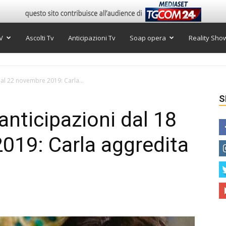
V
Ascolti Tv
Anticipazioni Tv
Soap opera
Reality Sho
 al 22 novembre 2019: Carla...
S
anticipazioni dal 18
019: Carla aggredita