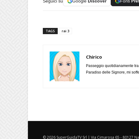
Seguici su
Google
Discover
Fonti
Pre
TAGS
rai 3
Chirico
Passeggio quotidianamente tra l
Paradiso delle Signore, mi soff
© 2026 SuperGuidaTV Srl | Via Cimarosa 65 - 80127 Nap