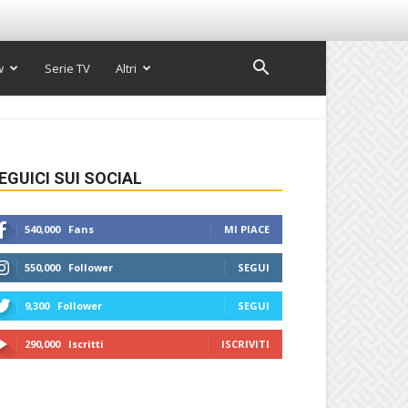
w
Serie TV
Altri
EGUICI SUI SOCIAL
540,000
Fans
MI PIACE
550,000
Follower
SEGUI
9,300
Follower
SEGUI
290,000
Iscritti
ISCRIVITI