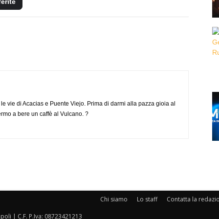
ferite
e vie di Acacias e Puente Viejo. Prima di darmi alla pazza gioia al
ermo a bere un caffè al Vulcano. ?
Chi siamo
Lo staff
Contatta la redazi
oli | C.F. P.Iva: 08723421213