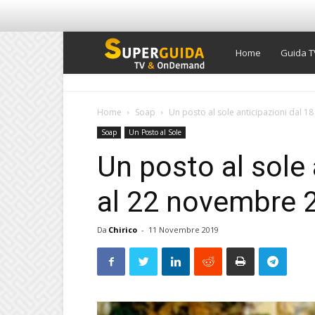
Super
Home
Guida T
Guida
Home
Soap
Un posto al sole anticipazioni dal 18
Soap
Un Posto al Sole
TV
Un posto al sole 
al 22 novembre 2
Da
Chirico
-
11 Novembre 2019