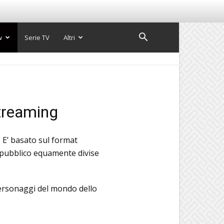
w
Serie TV
Altri
streaming
 E’ basato sul format
l pubblico equamente divise
 personaggi del mondo dello