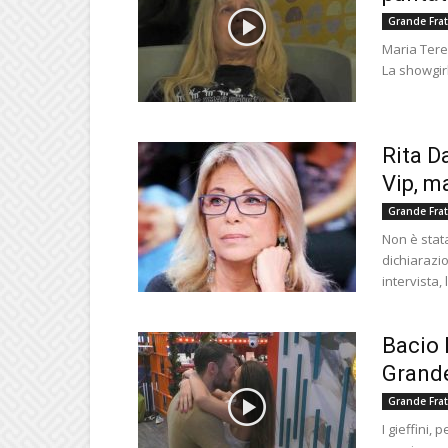
Grande Frat
Maria Tere
La showgirl
Rita D
Vip, m
Grande Frat
Non è stata
dichiarazio
intervista, l
Bacio 
Grande
Grande Frat
I gieffini