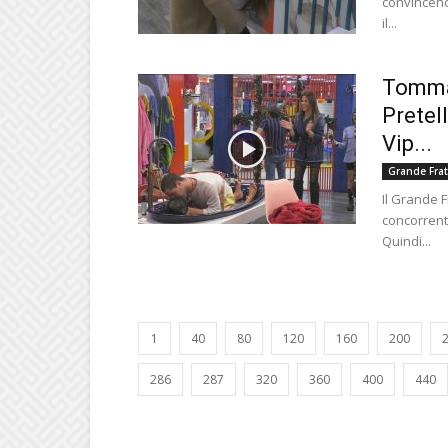
convincend
il...
Tommas
Pretel
Vip...
Grande Frat
Il Grande F
concorrenti
Quindi...
1
40
80
120
160
200
286
287
320
360
400
440