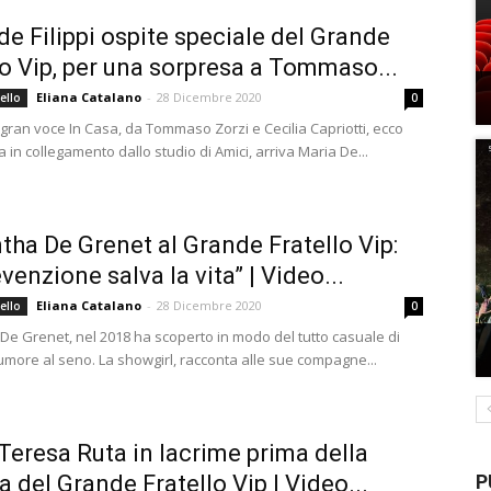
de Filippi ospite speciale del Grande
lo Vip, per una sorpresa a Tommaso...
Eliana Catalano
-
28 Dicembre 2020
ello
0
 gran voce In Casa, da Tommaso Zorzi e Cecilia Capriotti, ecco
 in collegamento dallo studio di Amici, arriva Maria De...
ha De Grenet al Grande Fratello Vip:
venzione salva la vita” | Video...
Eliana Catalano
-
28 Dicembre 2020
ello
0
e Grenet, nel 2018 ha scoperto in modo del tutto casuale di
umore al seno. La showgirl, racconta alle sue compagne...
Teresa Ruta in lacrime prima della
P
a del Grande Fratello Vip | Video...