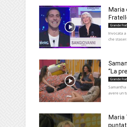
Maria 
Fratel
Grande Frat
Invocata a
che stasera
Samant
“La pre
Grande Frat
Samantha D
avere un t
Maria 
puntat