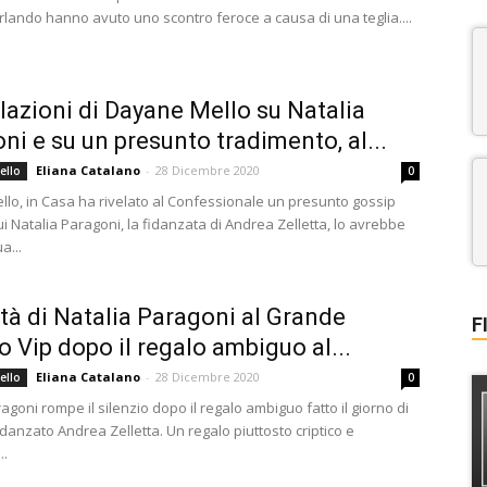
rlando hanno avuto uno scontro feroce a causa di una teglia....
elazioni di Dayane Mello su Natalia
ni e su un presunto tradimento, al...
Eliana Catalano
-
28 Dicembre 2020
ello
0
lo, in Casa ha rivelato al Confessionale un presunto gossip
i Natalia Paragoni, la fidanzata di Andrea Zelletta, lo avrebbe
a...
ità di Natalia Paragoni al Grande
F
lo Vip dopo il regalo ambiguo al...
Eliana Catalano
-
28 Dicembre 2020
ello
0
agoni rompe il silenzio dopo il regalo ambiguo fatto il giorno di
idanzato Andrea Zelletta. Un regalo piuttosto criptico e
..