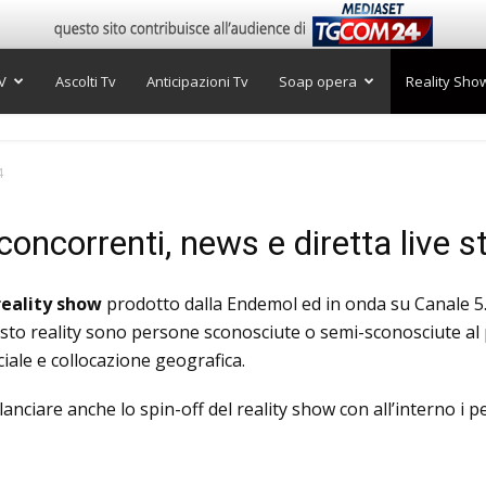
V
Ascolti Tv
Anticipazioni Tv
Soap opera
Reality Sho
4
concorrenti, news e diretta live 
reality show
prodotto dalla Endemol ed in onda su Canale 5.
uesto reality sono persone sconosciute o semi-sconosciute a
iale e collocazione geografica.
i lanciare anche lo spin-off del reality show con all’interno i