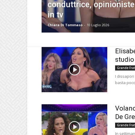
conduttrice, opinionist
in tv
Chiara Di Tommaso
-
10 Luglio 2026
Elisab
studio
Grande Frat
I dissapori
basta poco 
Volano
De Gre
Grande Frat
In settima