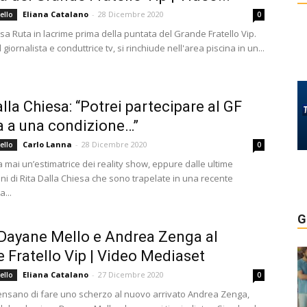
Eliana Catalano
-
28 Dicembre 2020
ello
0
sa Ruta in lacrime prima della puntata del Grande Fratello Vip.
 giornalista e conduttrice tv, si rinchiude nell'area piscina in un...
alla Chiesa: “Potrei partecipare al GF
a a una condizione…”
Carlo Lanna
-
28 Dicembre 2020
ello
0
 mai un’estimatrice dei reality show, eppure dalle ultime
ni di Rita Dalla Chiesa che sono trapelate in una recente
a...
G
Dayane Mello e Andrea Zenga al
 Fratello Vip | Video Mediaset
Eliana Catalano
-
27 Dicembre 2020
ello
0
, pensano di fare uno scherzo al nuovo arrivato Andrea Zenga,