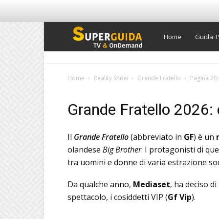
Super
Home
Guida T
Guida
Home
Reality Show
Grande Fratello
Pagina 28
TV
Grande Fratello 2026: 
Il
Grande Fratello
(abbreviato in
GF
) è un
olandese
Big Brother
. I protagonisti di q
tra uomini e donne di varia estrazione soc
Da qualche anno,
Mediaset
, ha deciso d
spettacolo, i cosiddetti VIP (
Gf Vip
).