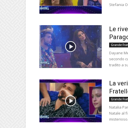
Stefania O
Le riv
Parago
Grande Frat
Dayane Mel
secondo cu
tradito a su
La ver
Fratel
Grande Frat
Natalia Par
Natale al f
misterioso.