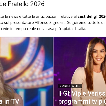
de Fratello 2026
te le news e tutte le anticipazioni relative al
cast del gf 202
vità sul presentatore Alfonso Signorini. Seguiremo tutte le di
ccede in tempo reale nella casa più spiata d’Italia.
GRANDE FRATELLO
Il Gf Vip e Veris
a in TV:
programmi tv più