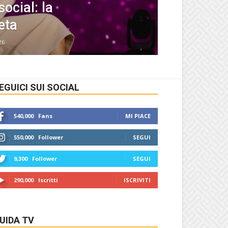
ocial: la
eta
26
EGUICI SUI SOCIAL
540,000
Fans
MI PIACE
550,000
Follower
SEGUI
9,300
Follower
SEGUI
290,000
Iscritti
ISCRIVITI
UIDA TV