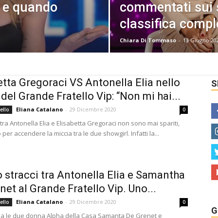
e e quando
commentati sui s
classifica compl
Chiara Di Tommaso
-
13 Giugno 20
etta Gregoraci VS Antonella Elia nello
S
 del Grande Fratello Vip: “Non mi hai...
Eliana Catalano
-
29 Dicembre 2020
ello
0
 tra Antonella Elia e Elisabetta Gregoraci non sono mai spariti,
per accendere la miccia tra le due showgirl. Infatti la...
 stracci tra Antonella Elia e Samantha
net al Grande Fratello Vip. Uno...
Eliana Catalano
-
29 Dicembre 2020
ello
0
G
na le due donna Alpha della Casa Samanta De Grenet e