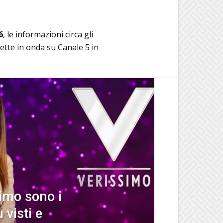
6
, le informazioni circa gli
rette in onda su Canale 5 in
simo sono i
 visti e