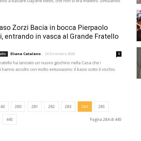
olo a baciare Dayane Mello, che non si tira indietro. Simulando
o Zorzi Bacia in bocca Pierpaolo
li, entrando in vasca al Grande Fratello
Eliana Catalano
-
26 Dicembre 2020
ello
0
ratello ha lanciato un nuovo giochino nella Casa che i
 hanno accolto con molto entusiasmo: il bacio sotto il vischio.
240
280
281
282
283
284
285
445
Pagina 284 di 445