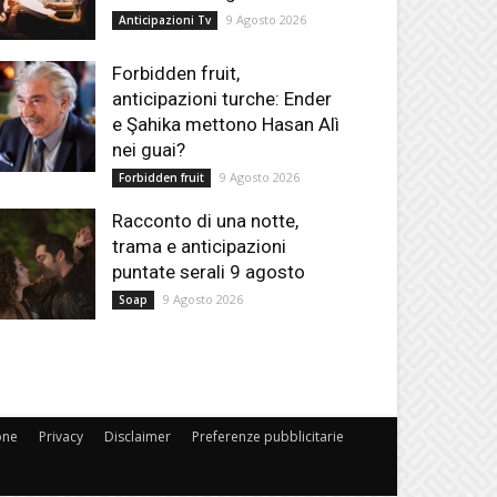
9 Agosto 2026
Anticipazioni Tv
Forbidden fruit,
anticipazioni turche: Ender
e Şahika mettono Hasan Alì
nei guai?
9 Agosto 2026
Forbidden fruit
Racconto di una notte,
trama e anticipazioni
puntate serali 9 agosto
9 Agosto 2026
Soap
one
Privacy
Disclaimer
Preferenze pubblicitarie