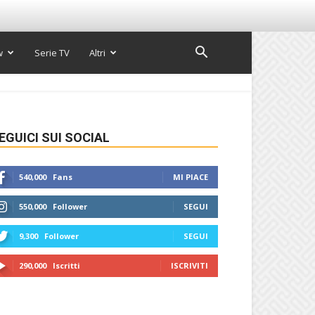
w
Serie TV
Altri
EGUICI SUI SOCIAL
540,000
Fans
MI PIACE
550,000
Follower
SEGUI
9,300
Follower
SEGUI
290,000
Iscritti
ISCRIVITI