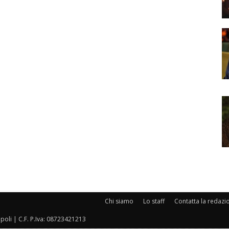
Chi siamo
Lo staff
Contatta la redazi
oli | C.F. P.Iva: 08723421213