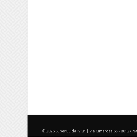
© 2026 SuperGuidaTV Srl | Via Cimarosa 65 - 80127 Nap