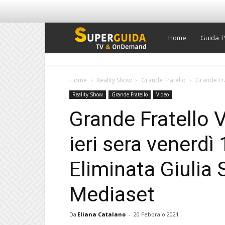
Super
Home
Guida T
Guida
Home
Reality Show
Grande Fratello
Grande Fra
Reality Show
Grande Fratello
Video
TV
Grande Fratello V
ieri sera venerdì
Eliminata Giulia 
Mediaset
Da
Eliana Catalano
-
20 Febbraio 2021