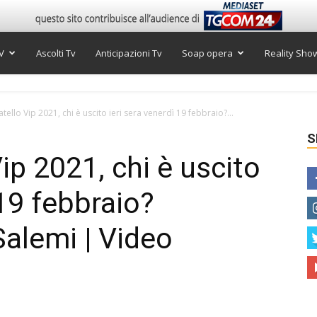
V
Ascolti Tv
Anticipazioni Tv
Soap opera
Reality Sho
tello Vip 2021, chi è uscito ieri sera venerdì 19 febbraio?...
S
ip 2021, chi è uscito
 19 febbraio?
Salemi | Video