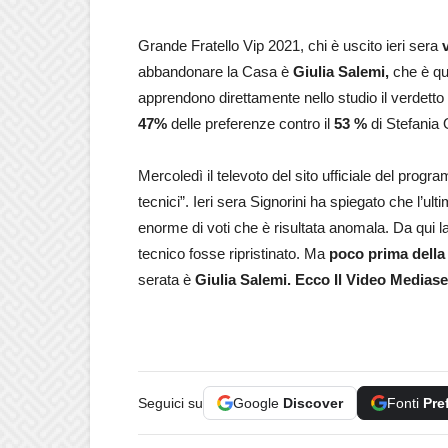
Grande Fratello Vip 2021, chi è uscito ieri sera
abbandonare la Casa è
Giulia Salemi,
che è qu
apprendono direttamente nello studio il verdetto 
47%
delle preferenze contro il
53 %
di Stefania O
Mercoledì il televoto del sito ufficiale del prog
tecnici”. Ieri sera Signorini ha spiegato che l’ul
enorme di voti che è risultata anomala. Da qui l
tecnico fosse ripristinato. Ma
poco prima della d
serata è
Giulia Salemi. Ecco Il Video Mediase
Seguici su
Google
Discover
Fonti
Pre