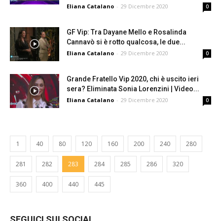
Eliana Catalano
-
29 Dicembre 2020
0
GF Vip: Tra Dayane Mello e Rosalinda
Cannavò si è rotto qualcosa, le due...
Eliana Catalano
-
29 Dicembre 2020
0
Grande Fratello Vip 2020, chi è uscito ieri
sera? Eliminata Sonia Lorenzini | Video...
Eliana Catalano
-
29 Dicembre 2020
0
1
40
80
120
160
200
240
280
281
282
283
284
285
286
320
360
400
440
445
SEGUICI SUI SOCIAL