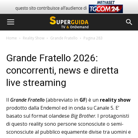
Home
Reality Show
Grande Fratello
Pagina 283
Grande Fratello 2026:
concorrenti, news e diretta
live streaming
Il
Grande Fratello
(abbreviato in
GF
) è un
reality show
prodotto dalla Endemol ed in onda su Canale 5. E’
basato sul format olandese
Big Brother
. I protagonisti
di questo reality sono persone sconosciute o semi-
sconosciute al pubblico equamente divise tra uomini e