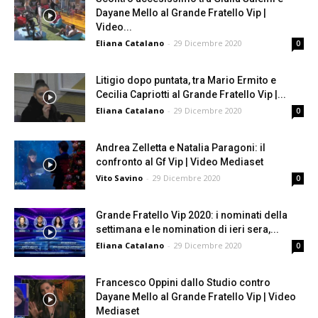
Dayane Mello al Grande Fratello Vip |
Video...
Eliana Catalano
-
29 Dicembre 2020
0
Litigio dopo puntata, tra Mario Ermito e
Cecilia Capriotti al Grande Fratello Vip |...
Eliana Catalano
-
29 Dicembre 2020
0
Andrea Zelletta e Natalia Paragoni: il
confronto al Gf Vip | Video Mediaset
Vito Savino
-
29 Dicembre 2020
0
Grande Fratello Vip 2020: i nominati della
settimana e le nomination di ieri sera,...
Eliana Catalano
-
29 Dicembre 2020
0
Francesco Oppini dallo Studio contro
Dayane Mello al Grande Fratello Vip | Video
Mediaset