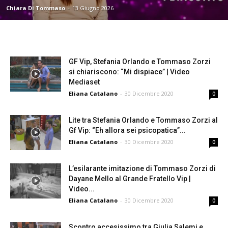
Chiara Di Tommaso
-
13 Giugno 2026
GF Vip, Stefania Orlando e Tommaso Zorzi
si chiariscono: “Mi dispiace” | Video
Mediaset
Eliana Catalano
-
30 Dicembre 2020
0
Lite tra Stefania Orlando e Tommaso Zorzi al
Gf Vip: “Eh allora sei psicopatica”...
Eliana Catalano
-
30 Dicembre 2020
0
L’esilarante imitazione di Tommaso Zorzi di
Dayane Mello al Grande Fratello Vip |
Video...
Eliana Catalano
-
30 Dicembre 2020
0
Scontro accesissimo tra Giulia Salemi e