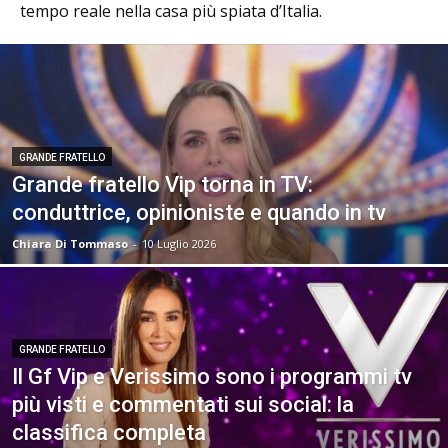
tempo reale nella casa più spiata d’Italia.
GRANDE FRATELLO
Grande fratello Vip torna in TV:
conduttrice, opinioniste e quando in tv
Chiara Di Tommaso
-
10 Luglio 2026
GRANDE FRATELLO
Il Gf Vip e Verissimo sono i programmi tv
più visti e commentati sui social: la
classifica completa