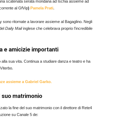
i una scatenata serata mondana ad Ischia assieme ad
corrente al GfVip
)
Pamela Prati
.
ty sono ritornate a lavorare assieme al Bagaglino. Negli
 del
Daily Mail
inglese che celebrava proprio l’incredibile
a e amicizie importanti
 alla sua vita. Continua a studiare danza e teatro e ha
Viterbo.
anze assieme a Gabriel Garko.
el suo matrimonio
zzato la fine del suo matrimonio con il direttore di Rete4
duzione su Canale 5 de: