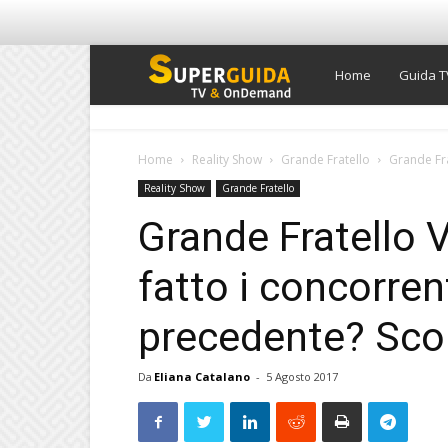
Super
Home
Guida T
Guida
Home
Reality Show
Grande Fratello
Grande Fra
Reality Show
Grande Fratello
TV
Grande Fratello V
fatto i concorren
precedente? Sco
Da
Eliana Catalano
-
5 Agosto 2017