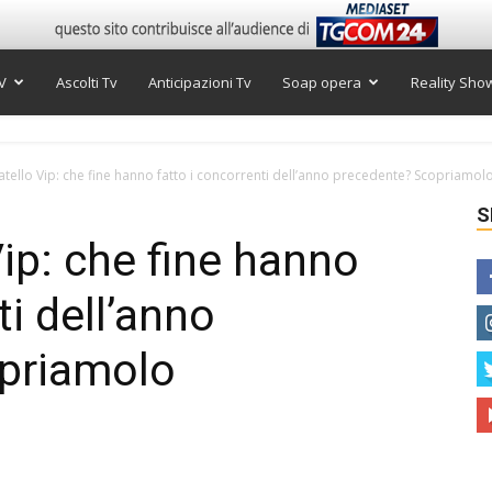
V
Ascolti Tv
Anticipazioni Tv
Soap opera
Reality Sho
tello Vip: che fine hanno fatto i concorrenti dell’anno precedente? Scopriamol
S
ip: che fine hanno
ti dell’anno
priamolo