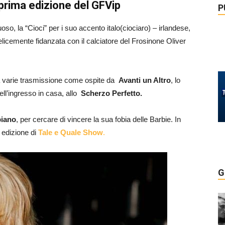
 prima edizione del GFVip
P
oso, la “Cioci” per i suo accento italo(ciociaro) – irlandese,
elicemente fidanzata con il calciatore del Frosinone Oliver
 a varie trasmissione come ospite da
Avanti un Altro
, lo
ll’ingresso in casa, allo
Scherzo Perfetto.
biano
, per cercare di vincere la sua fobia delle Barbie. In
a edizione di
Tale e Quale Show
.
G