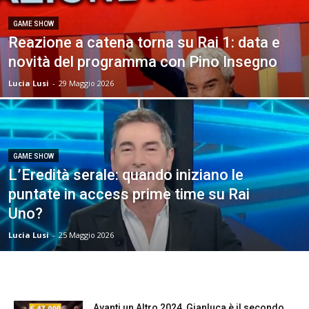
GAME SHOW
Reazione a catena torna su Rai 1: data e
novità del programma con Pino Insegno
Lucia Lusi
-
29 Maggio 2026
GAME SHOW
L’Eredità serale: quando iniziano le
puntate in access prime time su Rai
Uno?
Lucia Lusi
-
25 Maggio 2026
Avanti un Altro 2024, Gianluca è il secondo