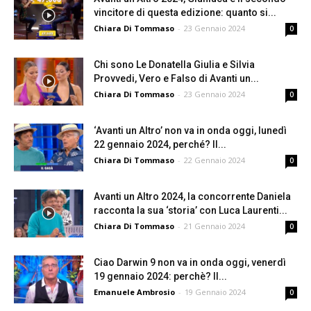
vincitore di questa edizione: quanto si...
Chiara Di Tommaso
-
23 Gennaio 2024
0
Chi sono Le Donatella Giulia e Silvia
Provvedi, Vero e Falso di Avanti un...
Chiara Di Tommaso
-
23 Gennaio 2024
0
‘Avanti un Altro’ non va in onda oggi, lunedì
22 gennaio 2024, perché? Il...
Chiara Di Tommaso
-
22 Gennaio 2024
0
Avanti un Altro 2024, la concorrente Daniela
racconta la sua ‘storia’ con Luca Laurenti...
Chiara Di Tommaso
-
21 Gennaio 2024
0
Ciao Darwin 9 non va in onda oggi, venerdì
19 gennaio 2024: perchè? Il...
Emanuele Ambrosio
-
19 Gennaio 2024
0