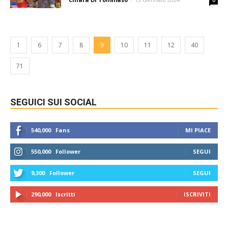
0
1
6
7
8
9
10
11
12
40
71
SEGUICI SUI SOCIAL
540,000
Fans
MI PIACE
550,000
Follower
SEGUI
9,300
Follower
SEGUI
290,000
Iscritti
ISCRIVITI