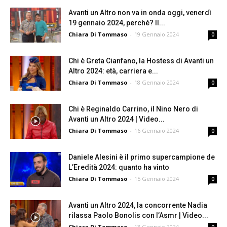
Avanti un Altro non va in onda oggi, venerdì
19 gennaio 2024, perché? Il...
Chiara Di Tommaso
-
19 Gennaio 2024
0
Chi è Greta Cianfano, la Hostess di Avanti un
Altro 2024: età, carriera e...
Chiara Di Tommaso
-
18 Gennaio 2024
0
Chi è Reginaldo Carrino, il Nino Nero di
Avanti un Altro 2024 | Video...
Chiara Di Tommaso
-
16 Gennaio 2024
0
Daniele Alesini è il primo supercampione de
L’Eredità 2024: quanto ha vinto
Chiara Di Tommaso
-
15 Gennaio 2024
0
Avanti un Altro 2024, la concorrente Nadia
rilassa Paolo Bonolis con l’Asmr | Video...
Chiara Di Tommaso
-
13 Gennaio 2024