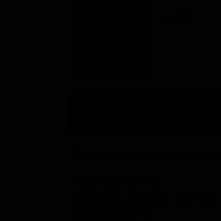
Classifiche
US 2015
Migliori film
Migliori Serie TV
00:45 - 02:15
87' Ch. 304
Tappo - Cucciolo in un mare di gua
Regia: Kevin Johnson
Animazione / Avventura / Commedia