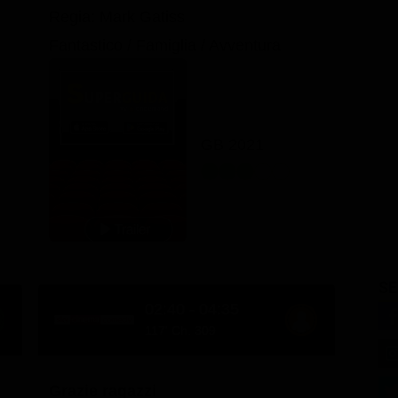
Regia: Mark Gatiss
Fantastico / Famiglia / Avventura
GB 2021
SE
02:40 - 04:35
117' Ch. 309
Grazie ragazzi