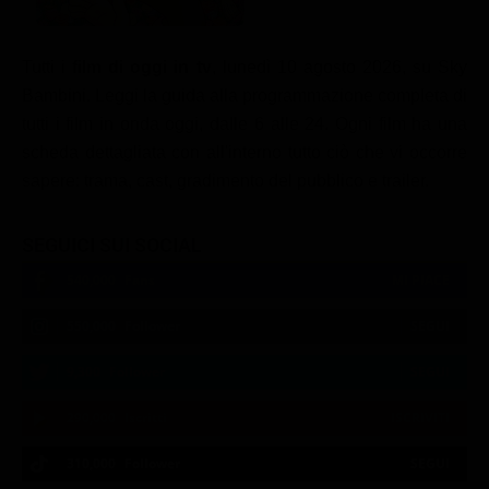
Classifiche
Migliori film
Tutti i
film di oggi in tv
, lunedì 10 agosto 2026, su Sky
Bambini. Leggi la guida alla programmazione completa di
Migliori Serie TV
tutti i film in onda oggi, dalle 6 alle 24. Ogni film ha una
scheda dettagliata con all'interno tutto ciò che vi occorre
sapere: trama, cast, gradimento del pubblico e trailer.
SEGUICI SUI SOCIAL
540,000
Fans
MI PIACE
550,000
Follower
SEGUI
9,300
Follower
SEGUI
290,000
Iscritti
ISCRIVITI
310,000
Follower
SEGUI