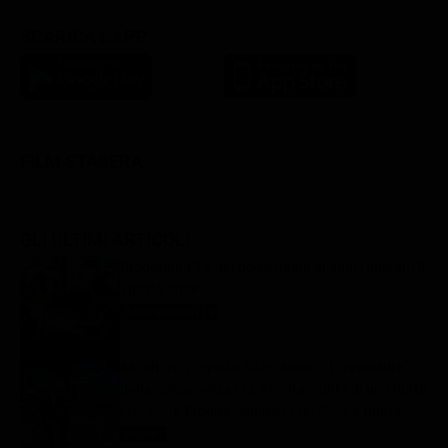
SCARICA L'APP
FILM STASERA
GLI ULTIMI ARTICOLI
Programmi TV del pomeriggio di oggi | lunedì 10
agosto 2026
Anticipazioni Tv
10 Agosto 2026
Ascolti tv, 9 agosto 2026: Noos – L’avventura
della conoscenza (12.9%), Racconto di una notte
(16.3%), L’Eredità Summer (16.7%), La Ruota
della Fortuna (29.1%) | Dati Auditel
Ascolti
10 Agosto 2026