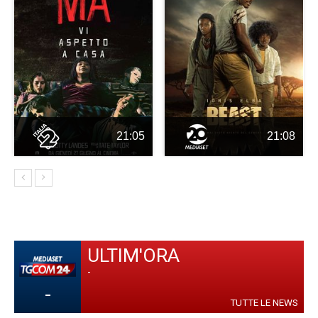
21:05
21:08
ULTIM'ORA
-
-
TUTTE LE NEWS