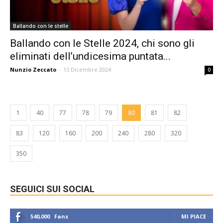
Ballando con le stelle
Ballando con le Stelle 2024, chi sono gli
eliminati dell’undicesima puntata...
Nunzio Zeccato
-
15 Dicembre 2024
0
1
40
77
78
79
80
81
82
83
120
160
200
240
280
320
350
SEGUICI SUI SOCIAL
540,000
Fans
MI PIACE