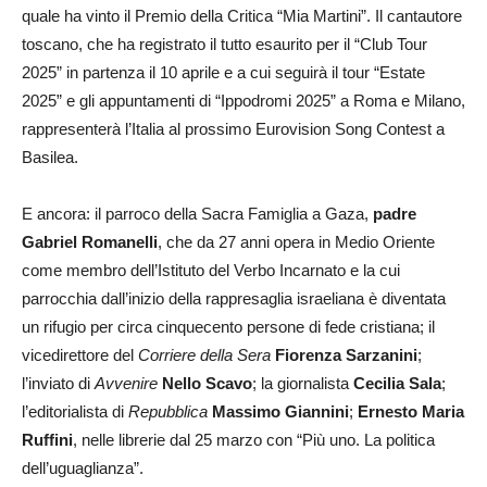
quale ha vinto il Premio della Critica “Mia Martini”. Il cantautore
toscano, che ha registrato il tutto esaurito per il “Club Tour
2025” in partenza il 10 aprile e a cui seguirà il tour “Estate
2025” e gli appuntamenti di “Ippodromi 2025” a Roma e Milano,
rappresenterà l’Italia al prossimo Eurovision Song Contest a
Basilea.
E ancora: il parroco della Sacra Famiglia a Gaza,
padre
Gabriel Romanelli
, che da 27 anni opera in Medio Oriente
come membro dell’Istituto del Verbo Incarnato e la cui
parrocchia dall’inizio della rappresaglia israeliana è diventata
un rifugio per circa cinquecento persone di fede cristiana; il
vicedirettore del
Corriere della Sera
Fiorenza Sarzanini
;
l’inviato di
Avvenire
Nello Scavo
; la giornalista
Cecilia Sala
;
l’editorialista di
Repubblica
Massimo Giannini
;
Ernesto Maria
Ruffini
, nelle librerie dal 25 marzo con “Più uno. La politica
dell’uguaglianza”.