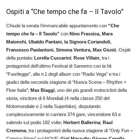
Ospiti a “Che tempo che fa – Il Tavolo”
Chiude la serata l’immancabile appuntamento con
“Che
tempo che fa – Il Tavolo”
con
Nino Frassica, Mara
Maionchi, Ubaldo Pantani, la Signora Coriandoli,
Francesco Paolantoni, Simona Ventura, Max Giusti
. Ospiti
della puntata:
Lorella Cuccarini
;
Rose Villain
, tra i
protagonisti dell’ultimo Festival di Sanremo con la hit
“Fuorilegge”, alla n.1 degli album con “Radio Vega” e tra i
giudici della seconda stagione di “Nuova Scena – Rhythm +
Flow Italia”;
Max Biaggi
, uno dei più grandi motociclisti della
storia, vincitore di 6 Mondiali (4 nella classe 250 del
Motomondiale e 2 nella Superbike), disputando
complessivamente in carriera 374 gare, vincendone 63 e
salendo sul podio 182 volte;
Herbert Ballerina
;
Raul
Cremona
, tra i protagonisti della nuova stagione di “Only Fun –
Comico Show” sul NOVE;
Gigi Marzullo
;
Giucas Casella
.