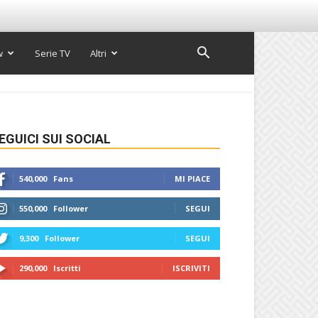
w
Serie TV
Altri
EGUICI SUI SOCIAL
540,000
Fans
MI PIACE
550,000
Follower
SEGUI
9,300
Follower
SEGUI
290,000
Iscritti
ISCRIVITI