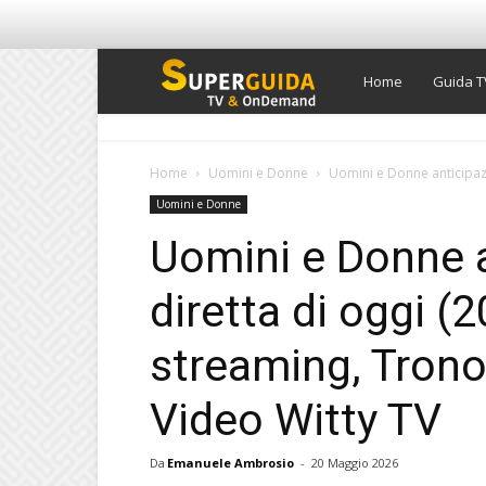
Super
Home
Guida T
Guida
Home
Uomini e Donne
Uomini e Donne anticipazi
Uomini e Donne
TV
Uomini e Donne a
diretta di oggi (
streaming, Trono
Video Witty TV
Da
Emanuele Ambrosio
-
20 Maggio 2026