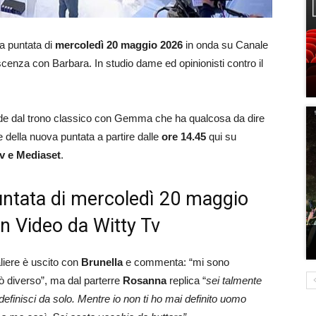
la puntata di
mercoledì 20
maggio 2026
in onda su Canale
cenza con Barbara. In studio dame ed opinionisti contro il
nde dal trono classico con Gemma che ha qualcosa da dire
e della nuova puntata a partire dalle
ore 14.45
qui su
Tv e Mediaset
.
untata di mercoledì 20 maggio
on Video da Witty Tv
aliere è uscito con
Brunella
e commenta: “mi sono
pò diverso”, ma dal parterre
Rosanna
replica “
sei talmente
 definisci da solo. Mentre io non ti ho mai definito uomo