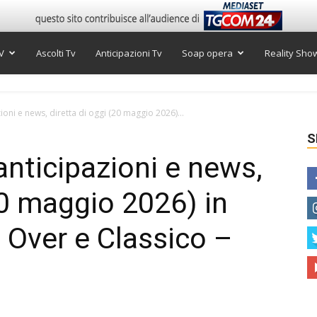
V
Ascolti Tv
Anticipazioni Tv
Soap opera
Reality Sho
oni e news, diretta di oggi (20 maggio 2026)...
S
nticipazioni e news,
20 maggio 2026) in
 Over e Classico –