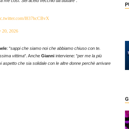
rti a me così. Sei aceto vecchio da buttare”
.
P
ic.twitter.com/I837hcCBvX
 20, 2026
ele
: “
sappi che siamo noi che abbiamo chiuso con te.
ossima vittima
“. Anche
Gianni
interviene: “
per me la più
aspetto che sia solidale con le altre donne perchè arrivare
G