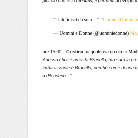
piccolo che te lo meritavi, ti permetti di rivolge
“Ti definisci da solo…”
#UominieDonne
p
— Uomini e Donne (@uominiedonne)
May
ore 15:00 –
Cristina
ha qualcosa da dire a
Mich
Adesso chi ti è rimasta Brunella, ma sarà la pr
imbarazzante è Brunella, perchè come donna mi 
a difenderlo…
“.