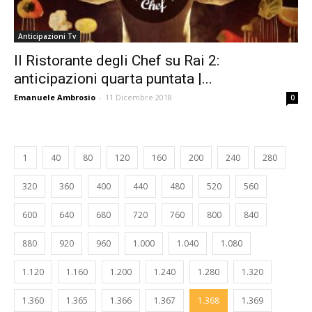
Anticipazioni Tv
Il Ristorante degli Chef su Rai 2:
anticipazioni quarta puntata |...
Emanuele Ambrosio
-
11 Dicembre 2018
0
1
40
80
120
160
200
240
280
320
360
400
440
480
520
560
600
640
680
720
760
800
840
880
920
960
1.000
1.040
1.080
1.120
1.160
1.200
1.240
1.280
1.320
1.360
1.365
1.366
1.367
1.368
1.369