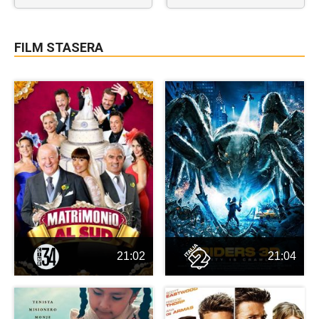
FILM STASERA
21:02
21:04