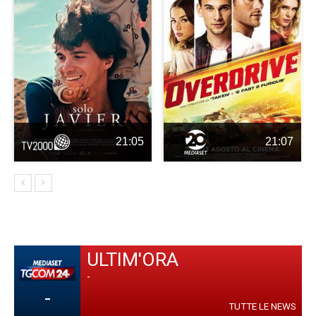
21:05
21:07
ULTIM'ORA
-
-
TUTTE LE NEWS