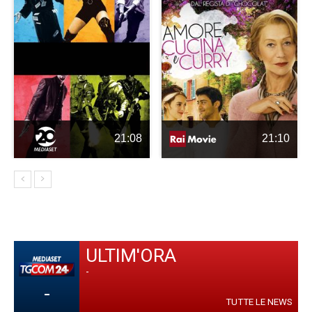
21:08
21:10
ULTIM'ORA
-
-
TUTTE LE NEWS