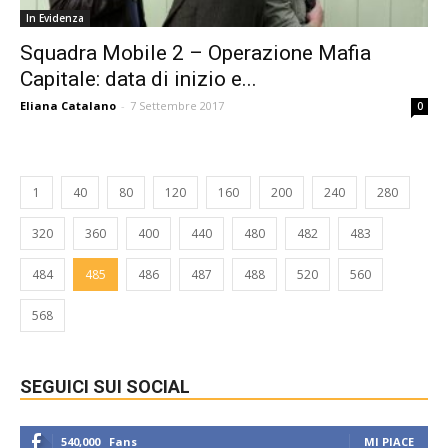
In Evidenza
Squadra Mobile 2 – Operazione Mafia
Capitale: data di inizio e...
Eliana Catalano
-
7 Settembre 2017
0
1
40
80
120
160
200
240
280
320
360
400
440
480
482
483
484
485
486
487
488
520
560
568
SEGUICI SUI SOCIAL
540,000
Fans
MI PIACE