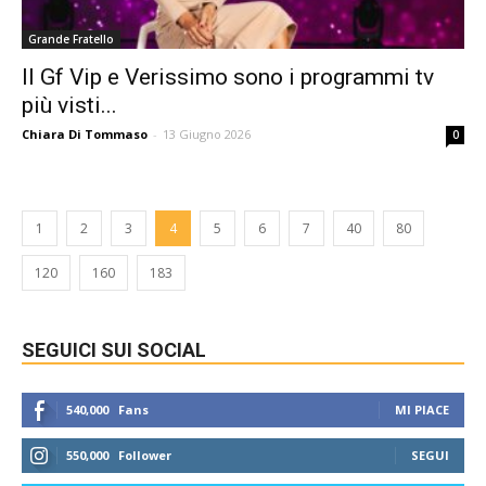
Grande Fratello
Il Gf Vip e Verissimo sono i programmi tv
più visti...
Chiara Di Tommaso
-
13 Giugno 2026
0
1
2
3
4
5
6
7
40
80
120
160
183
SEGUICI SUI SOCIAL
540,000
Fans
MI PIACE
550,000
Follower
SEGUI