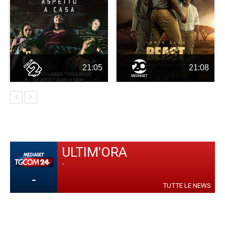
21:05
21:08
ULTIM'ORA
-
-
TUTTE LE NEWS