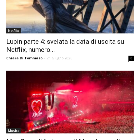
NetFlix
Lupin parte 4: svelata la data di uscita su
Netflix, numero...
Chiara Di Tommaso
-
21 Giugno 2026
0
Musica