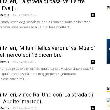
 tv ieri, ‘La strada di casa’ vs ‘Le tre
P
 Eva |...
ufemia
-
15 Dicembre 2017
0
stato l'esito degli ascolti tv ieri? L'ultimo episodio della fiction
di casa' avrà permesso a Rai 1 di fare incetta di...
 tv ieri, ‘Milan-Hellas verona’ vs ‘Music’
tel mercoledì 13 dicembre
ufemia
-
14 Dicembre 2017
0
ndati gli ascolti tv ieri? Su quale canale vi siete sintonizzati? E
o: quale canale sarà stato maggiormente gettonato?
 assieme tutti i...
G
 tv ieri, vince Rai Uno con ‘La strada di
| Auditel martedì...
ufemia
-
13 Dicembre 2017
0