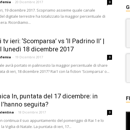
ufemia
-
20 Dicembre 2017
0
G
 ieri, 19 dicembre 2017. Scopriamo assieme quale canale
del digitale terrestre ha totalizzato la maggior percentuale di
sera. Ricordiamo...
 tv ieri: ‘Scomparsa’ vs ‘Il Padrino II’ |
l lunedì 18 dicembre 2017
ufemia
-
19 Dicembre 2017
0
le avrà portato in palinsesto la maggior percentuale di share
ata di ieri, 18 dicembre 2017? Rai1 con la fiction 'Scomparsa' o...
ca In, puntata del 17 dicembre: in
F
 l’hanno seguita?
alentina
-
18 Dicembre 2017
0
n continua il suo appuntamento del pomeriggio di Rai 1 e lo
a Vigilia di Natale. La puntata di ieri, 17...