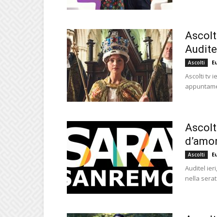
Ascolti
Audite
E
Ascolti
Ascolti tv 
appuntament
Ascolti
d’amor
E
Ascolti
Auditel ier
nella serat