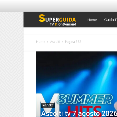
Super
Home
Guida T
Guida
Home
Ascolti
Pagina 382
TV
ASCOLTI
Ascolti tv 7 agosto 202