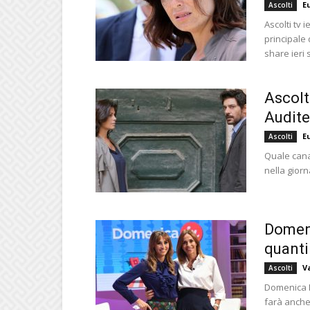
E
Ascolti
Ascolti tv
principale 
share ieri 
Ascolti
Audite
E
Ascolti
Quale cana
nella giorn
Domeni
quanti
V
Ascolti
Domenica I
farà anche l