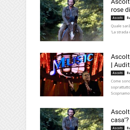
Ascolti
rose di
E
Ascolti
Quale sarà 
'La strada 
Ascolti
| Audi
E
Ascolti
Come sono a
soprattutt
Scopriamolo
Ascolti
casa’? 
E
Ascolti