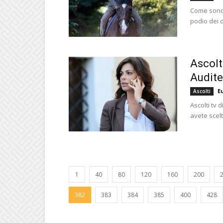
Come sono a
podio dei d
Ascolti
Audite
E
Ascolti
Ascolti tv 
avete scelt
1
40
80
120
160
200
382
383
384
385
400
428