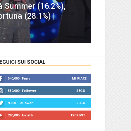
tà Summer (16.2%),
ortuna (28.1%) |
6
EGUICI SUI SOCIAL
540,000
Fans
MI PIACE
550,000
Follower
SEGUI
9,300
Follower
SEGUI
290,000
Iscritti
ISCRIVITI