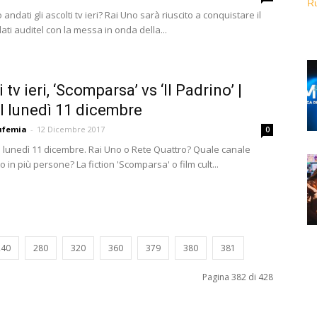
ndati gli ascolti tv ieri? Rai Uno sarà riuscito a conquistare il
ati auditel con la messa in onda della...
 tv ieri, ‘Scomparsa’ vs ‘Il Padrino’ |
l lunedì 11 dicembre
ufemia
-
12 Dicembre 2017
0
di lunedì 11 dicembre. Rai Uno o Rete Quattro? Quale canale
o in più persone? La fiction 'Scomparsa' o film cult...
240
280
320
360
379
380
381
Pagina 382 di 428