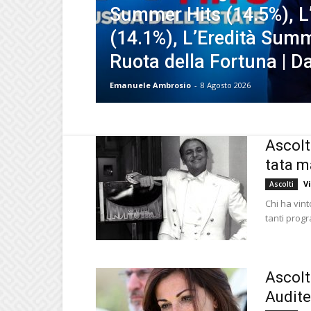
Summer Hits (14.5%), L
(14.1%), L’Eredità Summ
Ruota della Fortuna | Da
Emanuele Ambrosio
-
8 Agosto 2026
Ascolti
tata m
V
Ascolti
Chi ha vint
tanti progr
Ascolti
Audite