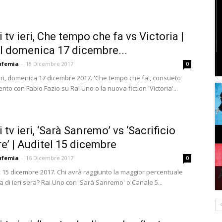
 tv ieri, Che tempo che fa vs Victoria |
l domenica 17 dicembre...
ufemia
-
18 Dicembre 2017
0
ieri, domenica 17 dicembre 2017. 'Che tempo che fa', consueto
o con Fabio Fazio su Rai Uno o la nuova fiction 'Victoria'...
 tv ieri, ‘Sarà Sanremo’ vs ‘Sacrificio
e’ | Auditel 15 dicembre
ufemia
-
16 Dicembre 2017
0
i, 15 dicembre 2017. Chi avrà raggiunto la maggior percentuale
a di ieri sera? Rai Uno con 'Sarà Sanremo' o Canale 5...