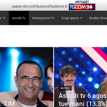
V
Ascolti Tv
Anticipazioni Tv
Soap opera
Reality Sho
ASCOLTI
Ascolti tv 6 ago
6: TIM
tue mani (13.3%),