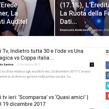
’Erede
(17.1%), L’Eredi
er, La
La Ruota della F
ti Auditel
Dati...
Emanuele Ambrosio
-
7 Agosto 202
 Tv, Indietro tutta 30 e l’ode vs Una
S
agica vs Coppa italia...
ito Savino
-
21 Dicembre 2017
0
o la sfida relativa agli ascolti tv ieri, 20 dicembre 2017? C'erano
ammi tv di diverso genere nella prima serata. Su...
 tv ieri: ‘Scomparsa’ vs ‘Quasi amici’ |
l 19 dicembre 2017