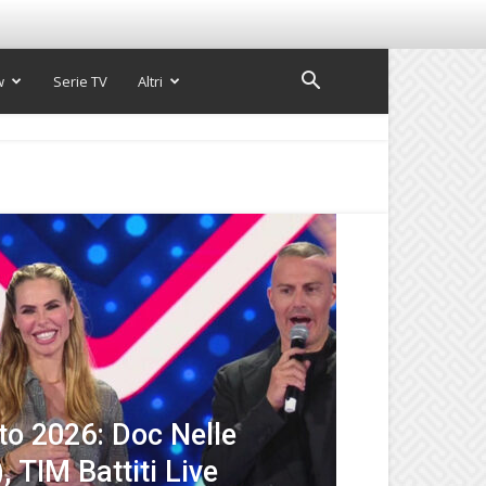
w
Serie TV
Altri
sto 2026: Doc Nelle
 TIM Battiti Live