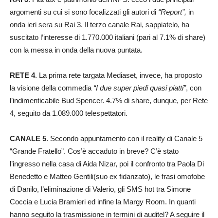
argomenti su cui si sono focalizzati gli autori di
“Report”,
in
onda ieri sera su Rai 3. Il terzo canale Rai, sappiatelo, ha
suscitato l’interesse di 1.770.000 italiani (pari al 7.1% di share)
con la messa in onda della nuova puntata.
RETE 4
. La prima rete targata Mediaset, invece, ha proposto
la visione della commedia
“I due super piedi quasi piatti”
, con
l’indimenticabile Bud Spencer. 4.7% di share, dunque, per Rete
4, seguito da 1.089.000 telespettatori.
CANALE 5
. Secondo appuntamento con il reality di Canale 5
“Grande Fratello”. Cos’è accaduto in breve? C’è stato
l’ingresso nella casa di Aida Nizar, poi il confronto tra Paola Di
Benedetto e Matteo Gentili(suo ex fidanzato), le frasi omofobe
di Danilo, l’eliminazione di Valerio, gli SMS hot tra Simone
Coccia e Lucia Bramieri ed infine la Margy Room. In quanti
hanno seguito la trasmissione in termini di auditel? A seguire il