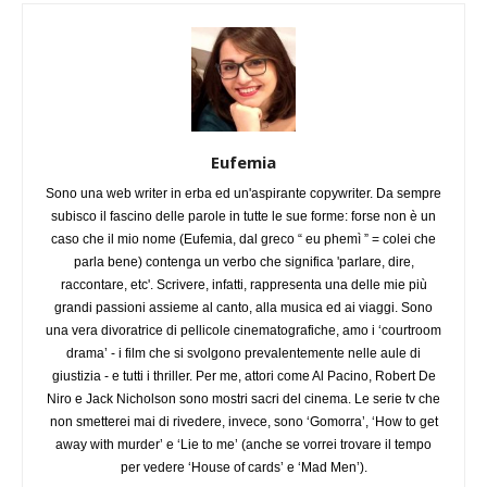
Eufemia
Sono una web writer in erba ed un'aspirante copywriter. Da sempre
subisco il fascino delle parole in tutte le sue forme: forse non è un
caso che il mio nome (Eufemia, dal greco “ eu phemì ” = colei che
parla bene) contenga un verbo che significa 'parlare, dire,
raccontare, etc'. Scrivere, infatti, rappresenta una delle mie più
grandi passioni assieme al canto, alla musica ed ai viaggi. Sono
una vera divoratrice di pellicole cinematografiche, amo i ‘courtroom
drama’ - i film che si svolgono prevalentemente nelle aule di
giustizia - e tutti i thriller. Per me, attori come Al Pacino, Robert De
Niro e Jack Nicholson sono mostri sacri del cinema. Le serie tv che
non smetterei mai di rivedere, invece, sono ‘Gomorra’, ‘How to get
away with murder’ e ‘Lie to me’ (anche se vorrei trovare il tempo
per vedere ‘House of cards’ e ‘Mad Men’).