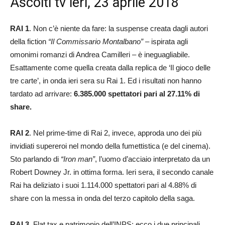
Ascolti tv ieri, 23 aprile 2018
RAI 1
. Non c’è niente da fare: la suspense creata dagli autori
della fiction
“Il Commissario Montalbano”
– ispirata agli
omonimi romanzi di Andrea Camilleri – è ineguagliabile.
Esattamente come quella creata dalla replica de ‘Il gioco delle
tre carte’, in onda ieri sera su Rai 1. Ed i risultati non hanno
tardato ad arrivare:
6.385.000 spettatori pari al 27.11% di
share.
RAI 2
. Nel prime-time di Rai 2, invece, approda uno dei più
invidiati supereroi nel mondo della fumettistica (e del cinema).
Sto parlando di
“Iron man”
, l’uomo d’acciaio interpretato da un
Robert Downey Jr. in ottima forma. Ieri sera, il secondo canale
Rai ha deliziato i suoi 1.114.000 spettatori pari al 4.88% di
share con la messa in onda del terzo capitolo della saga.
RAI 3
. Flat tax e patrimonio dell’INPS: ecco i due principali