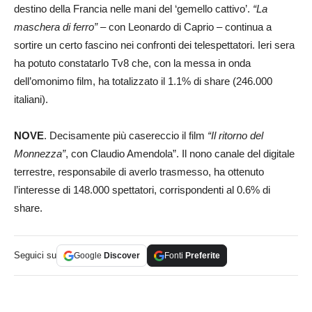
destino della Francia nelle mani del ‘gemello cattivo’.
“La
maschera di ferro”
– con Leonardo di Caprio – continua a
sortire un certo fascino nei confronti dei telespettatori. Ieri sera
ha potuto constatarlo Tv8 che, con la messa in onda
dell’omonimo film, ha totalizzato il 1.1% di share (246.000
italiani).
NOVE
. Decisamente più casereccio il film
“Il ritorno del
Monnezza”
, con Claudio Amendola”. Il nono canale del digitale
terrestre, responsabile di averlo trasmesso, ha ottenuto
l’interesse di 148.000 spettatori, corrispondenti al 0.6% di
share.
Seguici su
Google
Discover
Fonti
Preferite