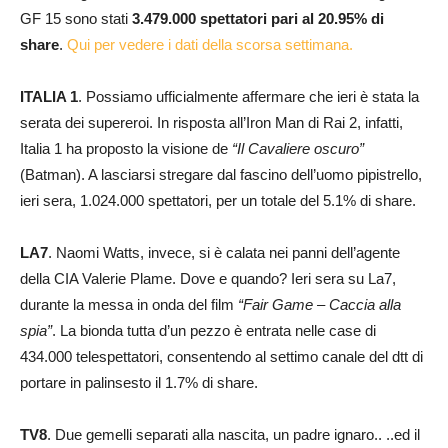
GF 15 sono stati
3.479.000 spettatori pari al 20.95% di
share
.
Qui per vedere i dati della scorsa settimana.
ITALIA 1
. Possiamo ufficialmente affermare che ieri è stata la
serata dei supereroi. In risposta all’Iron Man di Rai 2, infatti,
Italia 1 ha proposto la visione de
“Il Cavaliere oscuro”
(Batman). A lasciarsi stregare dal fascino dell’uomo pipistrello,
ieri sera, 1.024.000 spettatori, per un totale del 5.1% di share.
LA7
. Naomi Watts, invece, si è calata nei panni dell’agente
della CIA Valerie Plame. Dove e quando? Ieri sera su La7,
durante la messa in onda del film
“Fair Game – Caccia alla
spia”
. La bionda tutta d’un pezzo è entrata nelle case di
434.000 telespettatori, consentendo al settimo canale del dtt di
portare in palinsesto il 1.7% di share.
TV8
. Due gemelli separati alla nascita, un padre ignaro.. ..ed il