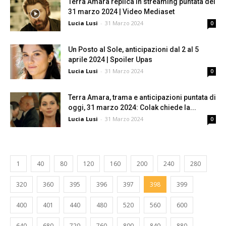
Terra Amara replica in streaming puntata del
31 marzo 2024 | Video Mediaset
Lucia Lusi
-
31 Marzo 2024
0
Un Posto al Sole, anticipazioni dal 2 al 5
aprile 2024 | Spoiler Upas
Lucia Lusi
-
31 Marzo 2024
0
Terra Amara, trama e anticipazioni puntata di
oggi, 31 marzo 2024: Colak chiede la...
Lucia Lusi
-
31 Marzo 2024
0
1
40
80
120
160
200
240
280
320
360
395
396
397
398
399
400
401
440
480
520
560
600
640
680
720
760
800
840
880