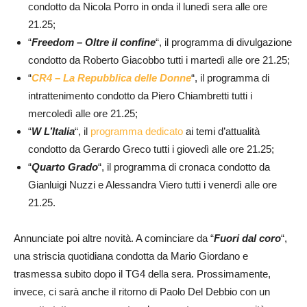
condotto da Nicola Porro in onda il lunedì sera alle ore
21.25;
“
Freedom – Oltre il confine
“, il programma di divulgazione
condotto da Roberto Giacobbo tutti i martedì alle ore 21.25;
“
CR4 – La Repubblica delle Donne
“, il programma di
intrattenimento condotto da Piero Chiambretti tutti i
mercoledì alle ore 21.25;
“
W L’Italia
“, il
programma dedicato
ai temi d’attualità
condotto da Gerardo Greco tutti i giovedì alle ore 21.25;
“
Quarto Grado
“, il programma di cronaca condotto da
Gianluigi Nuzzi e Alessandra Viero tutti i venerdì alle ore
21.25.
Annunciate poi altre novità. A cominciare da “
Fuori dal coro
“,
una striscia quotidiana condotta da Mario Giordano e
trasmessa subito dopo il TG4 della sera. Prossimamente,
invece, ci sarà anche il ritorno di Paolo Del Debbio con un