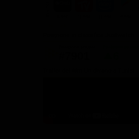
ACQUISTA
6.99€
11.99€
11.99€
9.99€
Posizione in classifica Justwatch
Posizione attuale
Posizioni guada
#7901
6
Trailer del film Un divano a Tunisi