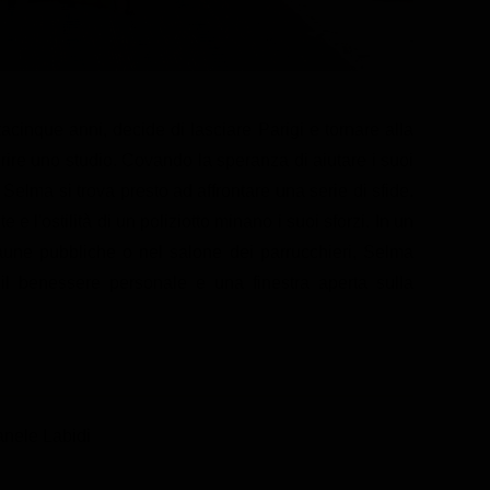
i
cinque anni, decide di lasciare Parigi e tornare alla
 aprire uno studio. Covando la speranza di aiutare i suoi
 Selma si trova presto ad affrontare una serie di sfide.
 e l'ostilità di un poliziotto minano i suoi sforzi. In un
saune pubbliche o nel salone dei parrucchieri, Selma
 il benessere personale e una finestra aperta sulla
nele Labidi