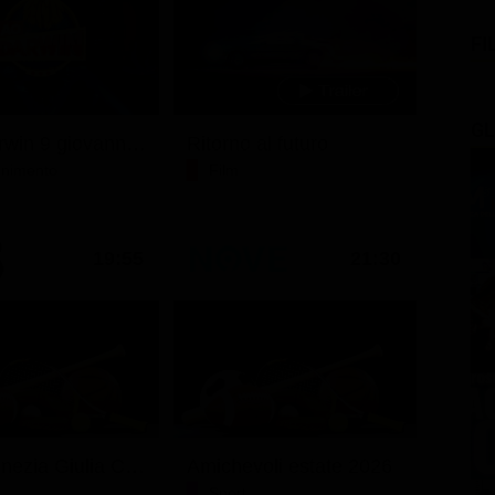
FI
GL
Ciao darwin 9 giovanni.8.7.
Ritorno al futuro
tenimento
Film
19:55
21:30
Friuli Venezia Giulia Cup (Diretta)
Amichevoli estate 2026
Sport