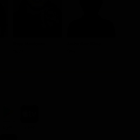
Majd Mastoura
Aïsha Ben Miled
Ramla Ay
Naïm
Olfa
Amel
4.99€
3.99€