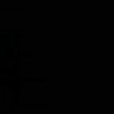
LM STASERA
I ULTIMI ARTICOLI
Ascolti tv 7 agosto 2026: TIM
Summer Hits, L’Erede,
L’Eredità Summer, La Ruota
della Fortuna | Dati Auditel
Ascolti
8 Agosto 2026
Programmi TV del pomeriggio
di oggi | sabato 8 agosto
2026
Anticipazioni Tv
8 Agosto 2026
Oroscopo Paolo Fox di oggi: le
previsioni di sabato 8 agosto
2026
Oroscopo Paolo Fox
8 Agosto 2026
Tutto per la mia famiglia 2,