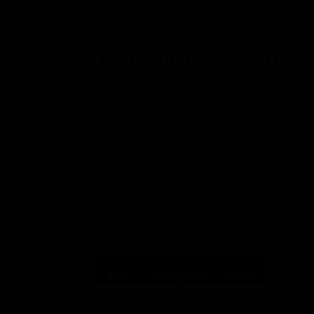
Classifiche
Migliori film
Trama Un divano a Tunis
Migliori Serie TV
Selma Derwich, una psicoterapeuta di trenta
periferia di Tunisi, la sua città natale, per
concittadini a rinascere dopo la rivoluzione,
La diffidenza locale, la burocrazia opprimente
contesto in cui la gente si confida nelle 
offre un terreno neutro, un santuario per
pulsante vita della città.
Scheda del film
Regia: Ma