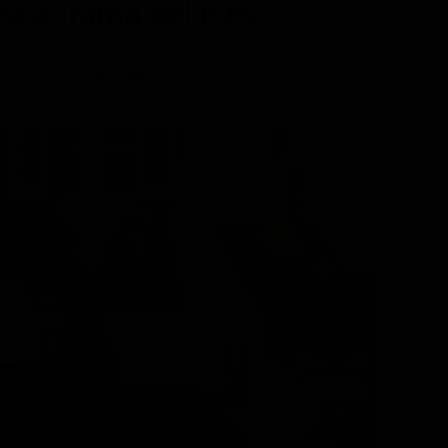
ast e trama del film
nere Commedia, Drammatico, diretto da Manele Labidi, con
stoura, Aïsha Ben Miled, Ramla Ayari, Feryel Chammari.
is.