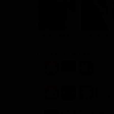
Golshifteh Farahani
Hichem Yacoubi
Selma
Raouf
Dove vederlo ondemand
STREAMING
Flat
Flat
Flat
NOLEGGIA
3€
3.99€
3.99€
3.99€