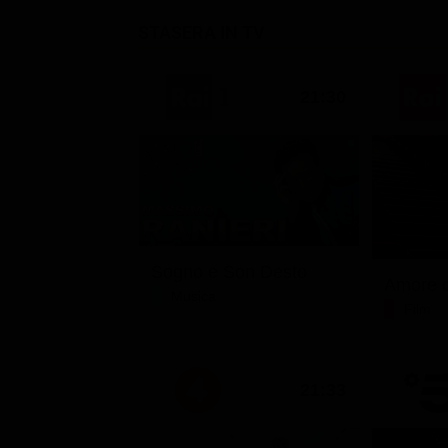
STASERA IN TV
21:30
Sogno e Son Desto
Amore c
Musica
Film
21:33