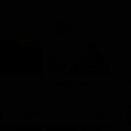
21:20
21:30
Prima TV
PU
rudele
Per qualche dollaro in più
Film
SC
21:20
21:25