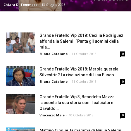
Chiara Di Tommaso
-
13 Giugno 2026
Grande Fratello Vip 2018: Cecilia Rodríguez
affonda la Salemi. “Punta gli uomini della
mia...
Eliana Catalano
-
11 Ottobre 2018
0
Grande Fratello Vip 2018: Merola querela
Silvestrin? La rivelazione di Lisa Fusco
Eliana Catalano
-
11 Ottobre 2018
0
Grande Fratello Vip 3, Benedetta Mazza
racconta la sua storia con il calciatore
Osvaldo...
Vincenzo Mele
-
10 Ottobre 2018
0
Mattino Cinque, la mamma di Giulia Salemi: