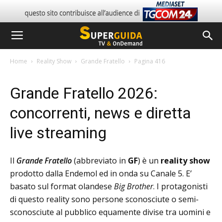
Home
Reality Show
Grande Fratello
Pagina 416
Grande Fratello 2026:
concorrenti, news e diretta
live streaming
Il
Grande Fratello
(abbreviato in
GF
) è un
reality show
prodotto dalla Endemol ed in onda su Canale 5. E’
basato sul format olandese
Big Brother
. I protagonisti
di questo reality sono persone sconosciute o semi-
sconosciute al pubblico equamente divise tra uomini e