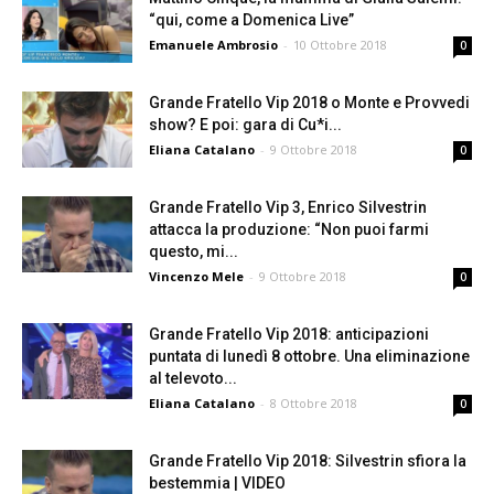
“qui, come a Domenica Live”
Emanuele Ambrosio
-
10 Ottobre 2018
0
Grande Fratello Vip 2018 o Monte e Provvedi
show? E poi: gara di Cu*i...
Eliana Catalano
-
9 Ottobre 2018
0
Grande Fratello Vip 3, Enrico Silvestrin
attacca la produzione: “Non puoi farmi
questo, mi...
Vincenzo Mele
-
9 Ottobre 2018
0
Grande Fratello Vip 2018: anticipazioni
puntata di lunedì 8 ottobre. Una eliminazione
al televoto...
Eliana Catalano
-
8 Ottobre 2018
0
Grande Fratello Vip 2018: Silvestrin sfiora la
bestemmia | VIDEO