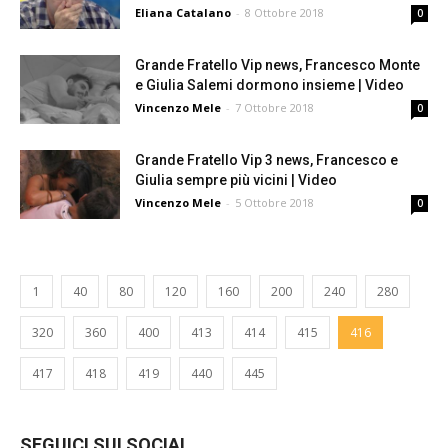
Eliana Catalano
-
8 Ottobre 2018
0
Grande Fratello Vip news, Francesco Monte
e Giulia Salemi dormono insieme | Video
Vincenzo Mele
-
7 Ottobre 2018
0
Grande Fratello Vip 3 news, Francesco e
Giulia sempre più vicini | Video
Vincenzo Mele
-
5 Ottobre 2018
0
1
40
80
120
160
200
240
280
320
360
400
413
414
415
416
417
418
419
440
445
SEGUICI SUI SOCIAL