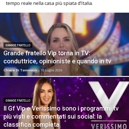
tempo reale nella casa più spiata d’Italia.
GRANDE FRATELLO
Grande fratello Vip torna in TV:
conduttrice, opinioniste e quando in tv
Chiara Di Tommaso
-
10 Luglio 2026
GRANDE FRATELLO
Il Gf Vip e Verissimo sono i programmi tv
più visti e commentati sui social: la
classifica completa