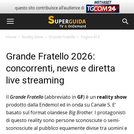
Home
Reality Show
Grande Fratello
Pagina 413
Grande Fratello 2026:
concorrenti, news e diretta
live streaming
Il
Grande Fratello
(abbreviato in
GF
) è un
reality show
prodotto dalla Endemol ed in onda su Canale 5. E’
basato sul format olandese
Big Brother
. I protagonisti
di questo reality sono persone sconosciute o semi-
sconosciute al pubblico equamente divise tra uomini e