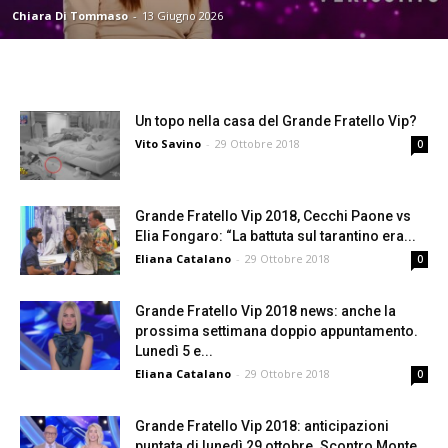
Chiara Di Tommaso
-
13 Giugno 2026
Un topo nella casa del Grande Fratello Vip?
Vito Savino
-
29 Ottobre 2018
0
Grande Fratello Vip 2018, Cecchi Paone vs
Elia Fongaro: “La battuta sul tarantino era...
Eliana Catalano
-
29 Ottobre 2018
0
Grande Fratello Vip 2018 news: anche la
prossima settimana doppio appuntamento.
Lunedì 5 e...
Eliana Catalano
-
29 Ottobre 2018
0
Grande Fratello Vip 2018: anticipazioni
puntata di lunedì 29 ottobre. Scontro Monte