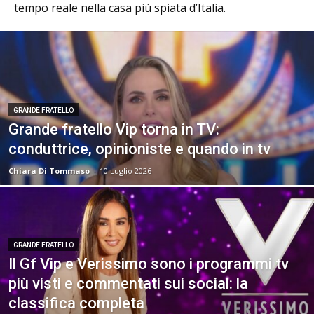
tempo reale nella casa più spiata d’Italia.
GRANDE FRATELLO
Grande fratello Vip torna in TV:
conduttrice, opinioniste e quando in tv
Chiara Di Tommaso
-
10 Luglio 2026
GRANDE FRATELLO
Il Gf Vip e Verissimo sono i programmi tv
più visti e commentati sui social: la
classifica completa