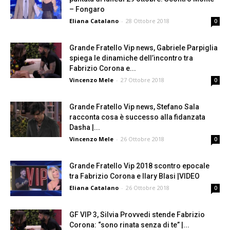
– Fongaro
Eliana Catalano
-
28 Ottobre 2018
0
Grande Fratello Vip news, Gabriele Parpiglia
spiega le dinamiche dell’incontro tra
Fabrizio Corona e...
Vincenzo Mele
-
27 Ottobre 2018
0
Grande Fratello Vip news, Stefano Sala
racconta cosa è successo alla fidanzata
Dasha |...
Vincenzo Mele
-
26 Ottobre 2018
0
Grande Fratello Vip 2018 scontro epocale
tra Fabrizio Corona e Ilary Blasi |VIDEO
Eliana Catalano
-
26 Ottobre 2018
0
GF VIP 3, Silvia Provvedi stende Fabrizio
Corona: “sono rinata senza di te” |...