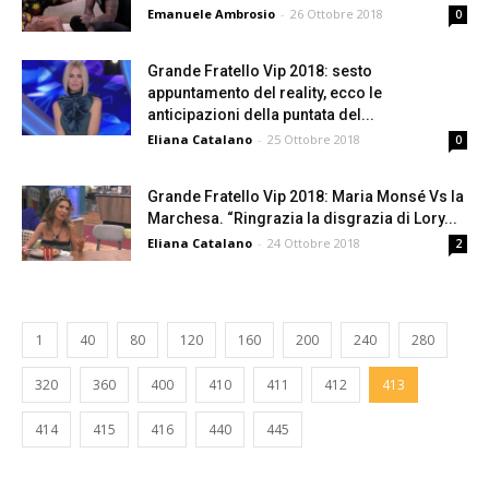
Emanuele Ambrosio
-
26 Ottobre 2018
0
Grande Fratello Vip 2018: sesto
appuntamento del reality, ecco le
anticipazioni della puntata del...
Eliana Catalano
-
25 Ottobre 2018
0
Grande Fratello Vip 2018: Maria Monsé Vs la
Marchesa. “Ringrazia la disgrazia di Lory...
Eliana Catalano
-
24 Ottobre 2018
2
1
40
80
120
160
200
240
280
320
360
400
410
411
412
413
414
415
416
440
445