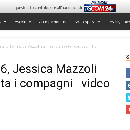
V
Ascolti Tv
Anticipazioni Tv
Soap opera
Reality Sho
tello 16, Jessica Mazzoli sta meglio e saluta i compagni |...
S
16, Jessica Mazzoli
ta i compagni | video