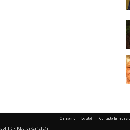
Chi siamo
Lo staff
Contatta la redazi
oli | C.F. P.Iva: 08723421213