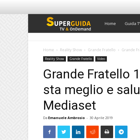
Super
Home
Guida T
Guida
Home
Reality Show
Grande Fratello
Grande Fra
Reality Show
Grande Fratello
Video
TV
Grande Fratello 
sta meglio e salu
Mediaset
Da
Emanuele Ambrosio
-
30 Aprile 2019