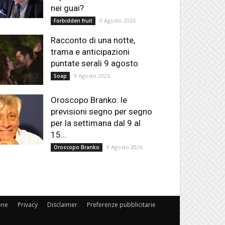
nei guai?
9 Agosto 2026
Forbidden fruit
Racconto di una notte,
trama e anticipazioni
puntate serali 9 agosto
9 Agosto 2026
Soap
Oroscopo Branko: le
previsioni segno per segno
per la settimana dal 9 al
15...
9 Agosto 2026
Oroscopo Branko
one
Privacy
Disclaimer
Preferenze pubblicitarie