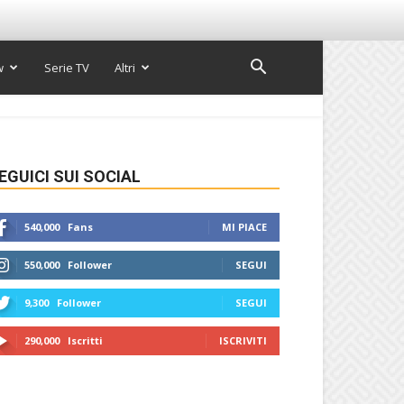
w
Serie TV
Altri
EGUICI SUI SOCIAL
540,000
Fans
MI PIACE
550,000
Follower
SEGUI
9,300
Follower
SEGUI
290,000
Iscritti
ISCRIVITI