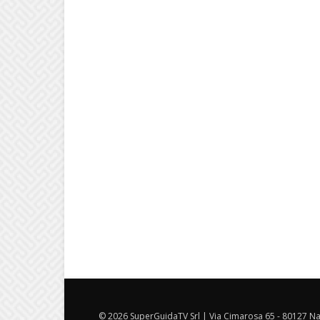
© 2026 SuperGuidaTV Srl | Via Cimarosa 65 - 80127 Nap