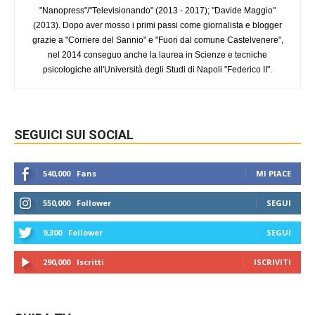
"Nanopress"/"Televisionando" (2013 - 2017); "Davide Maggio"
(2013). Dopo aver mosso i primi passi come giornalista e blogger
grazie a "Corriere del Sannio" e "Fuori dal comune Castelvenere",
nel 2014 conseguo anche la laurea in Scienze e tecniche
psicologiche all'Università degli Studi di Napoli "Federico II".
SEGUICI SUI SOCIAL
540,000
Fans
MI PIACE
550,000
Follower
SEGUI
9,300
Follower
SEGUI
290,000
Iscritti
ISCRIVITI