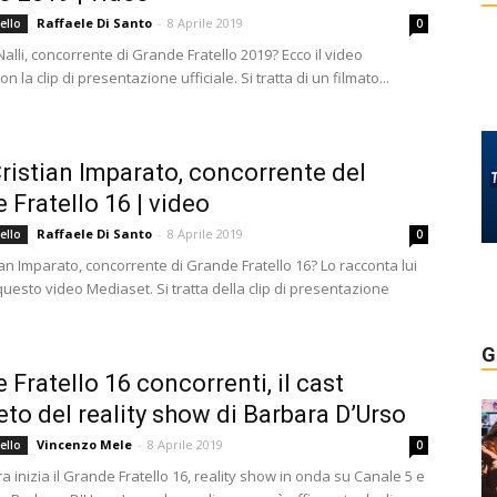
Raffaele Di Santo
-
8 Aprile 2019
ello
0
Nalli, concorrente di Grande Fratello 2019? Ecco il video
n la clip di presentazione ufficiale. Si tratta di un filmato...
Cristian Imparato, concorrente del
 Fratello 16 | video
Raffaele Di Santo
-
8 Aprile 2019
ello
0
ian Imparato, concorrente di Grande Fratello 16? Lo racconta lui
questo video Mediaset. Si tratta della clip di presentazione
G
 Fratello 16 concorrenti, il cast
to del reality show di Barbara D’Urso
Vincenzo Mele
-
8 Aprile 2019
ello
0
 inizia il Grande Fratello 16, reality show in onda su Canale 5 e