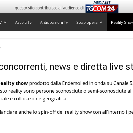
V
Ascolti Tv
Anticipazioni Tv
Soap opera
Reality Sho
5
concorrenti, news e diretta live 
reality show
prodotto dalla Endemol ed in onda su Canale 5.
uesto reality sono persone sconosciute o semi-sconosciute a
iale e collocazione geografica.
i lanciare anche lo spin-off del reality show con all’interno i