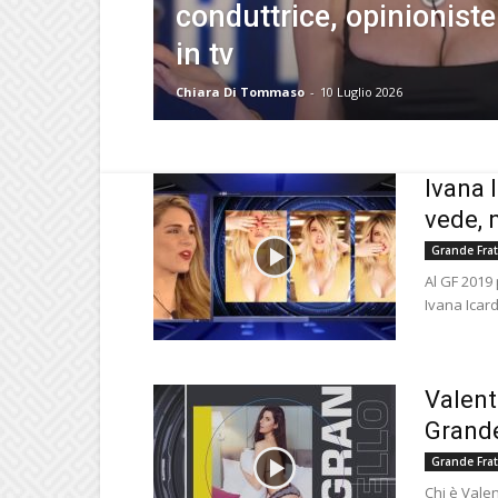
conduttrice, opinionist
in tv
Chiara Di Tommaso
-
10 Luglio 2026
Ivana 
vede, 
Grande Frat
Al GF 2019 
Ivana Icar
Valent
Grande
Grande Frat
Chi è Valen