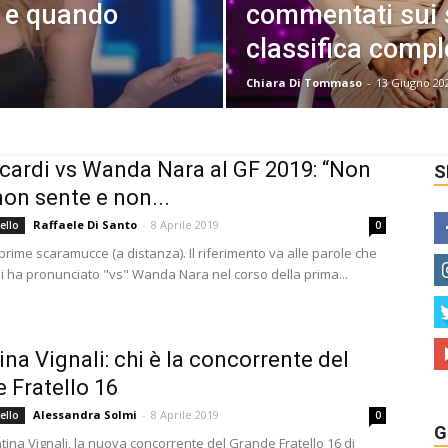
e e quando
commentati sui s
classifica compl
Chiara Di Tommaso
-
13 Giugno 20
Icardi vs Wanda Nara al GF 2019: “Non
S
non sente e non...
Raffaele Di Santo
-
8 Aprile 2019
ello
0
prime scaramucce (a distanza). Il riferimento va alle parole che
di ha pronunciato "vs" Wanda Nara nel corso della prima...
ina Vignali: chi è la concorrente del
 Fratello 16
Alessandra Solmi
-
8 Aprile 2019
ello
0
G
tina Vignali, la nuova concorrente del Grande Fratello 16 di