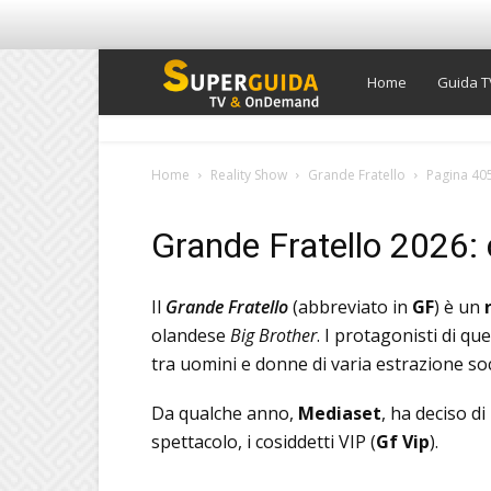
Super
Home
Guida T
Guida
Home
Reality Show
Grande Fratello
Pagina 40
TV
Grande Fratello 2026: 
Il
Grande Fratello
(abbreviato in
GF
) è un
olandese
Big Brother
. I protagonisti di q
tra uomini e donne di varia estrazione soc
Da qualche anno,
Mediaset
, ha deciso d
spettacolo, i cosiddetti VIP (
Gf Vip
).