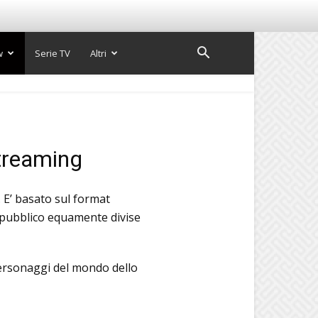
w
Serie TV
Altri
streaming
 E’ basato sul format
l pubblico equamente divise
 personaggi del mondo dello