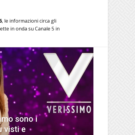
6
, le informazioni circa gli
rette in onda su Canale 5 in
simo sono i
 visti e