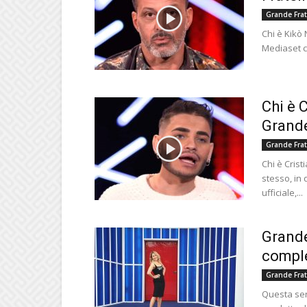
Grande Frat
Chi è Kikò 
Mediaset co
Chi è 
Grande
Grande Frat
Chi è Crist
stesso, in 
ufficiale,...
Grande
comple
Grande Frat
Questa sera