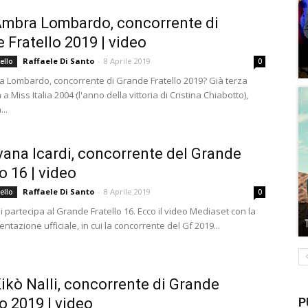
Ambra Lombardo, concorrente di
 Fratello 2019 | video
Raffaele Di Santo
-
8 Aprile 2019
ello
0
a Lombardo, concorrente di Grande Fratello 2019? Già terza
 a Miss Italia 2004 (l'anno della vittoria di Cristina Chiabotto),
..
Ivana Icardi, concorrente del Grande
o 16 | video
Raffaele Di Santo
-
8 Aprile 2019
ello
0
i partecipa al Grande Fratello 16. Ecco il video Mediaset con la
sentazione ufficiale, in cui la concorrente del Gf 2019...
Kikò Nalli, concorrente di Grande
P
lo 2019 | video