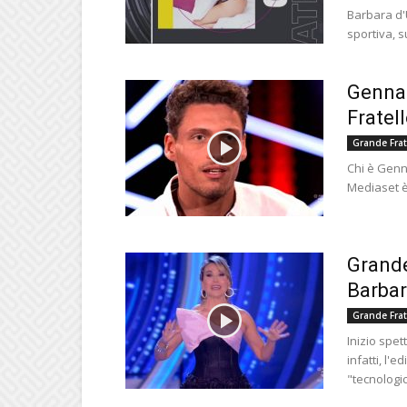
Barbara d'
sportiva, su
Gennar
Fratell
Grande Frat
Chi è Genna
Mediaset è
Grande
Barbar
Grande Frat
Inizio spe
infatti, l'
"tecnologica