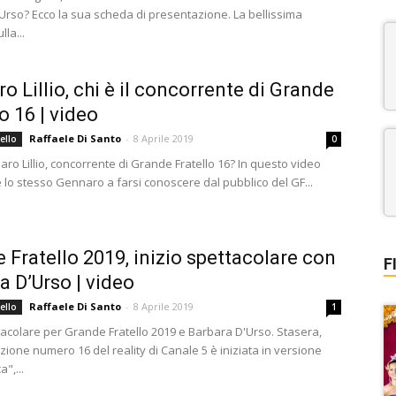
Urso? Ecco la sua scheda di presentazione. La bellissima
lla...
o Lillio, chi è il concorrente di Grande
o 16 | video
Raffaele Di Santo
-
8 Aprile 2019
ello
0
ro Lillio, concorrente di Grande Fratello 16? In questo video
 lo stesso Gennaro a farsi conoscere dal pubblico del GF...
 Fratello 2019, inizio spettacolare con
F
a D’Urso | video
Raffaele Di Santo
-
8 Aprile 2019
ello
1
ttacolare per Grande Fratello 2019 e Barbara D'Urso. Stasera,
edizione numero 16 del reality di Canale 5 è iniziata in versione
",...