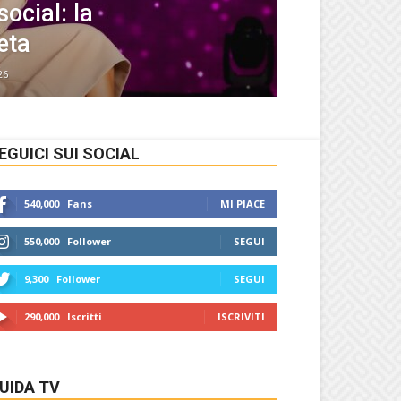
ocial: la
eta
26
EGUICI SUI SOCIAL
540,000
Fans
MI PIACE
550,000
Follower
SEGUI
9,300
Follower
SEGUI
290,000
Iscritti
ISCRIVITI
UIDA TV