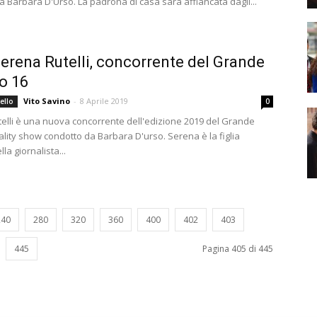
a Barbara D'Urso. La padrona di casa sarà affiancata dagli...
Serena Rutelli, concorrente del Grande
lo 16
Vito Savino
-
8 Aprile 2019
ello
0
elli è una nuova concorrente dell'edizione 2019 del Grande
eality show condotto da Barbara D'urso. Serena è la figlia
la giornalista...
240
280
320
360
400
402
403
445
Pagina 405 di 445