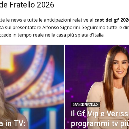
de Fratello 2026
te le news e tutte le anticipazioni relative al
cast del gf 202
vità sul presentatore Alfonso Signorini. Seguiremo tutte le di
ccede in tempo reale nella casa più spiata d’Italia.
GRANDE FRATELLO
Il Gf Vip e Veris
a in TV:
programmi tv più