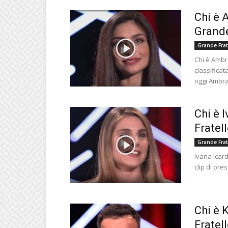
Chi è 
Grande
Grande Frat
Chi è Ambr
classificata
oggi Ambra.
Chi è 
Fratell
Grande Frat
Ivana Icard
clip di pre
Chi è 
Fratel