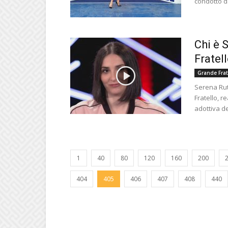
condotto d
Chi è 
Fratel
Grande Frat
Serena Rut
Fratello, r
adottiva del
1
40
80
120
160
200
404
405
406
407
408
440