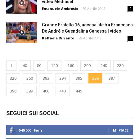
video Mediaset
Emanuele Ambrosio
-
29 Aprile 2019
0
Grande Fratello 16, accesa lite tra Francesca
De André e Guendalina Canessa | video
Raffaele Di Santo
-
29 Aprile 2019
0
1
40
80
120
160
200
240
280
320
360
393
394
395
396
397
398
399
400
440
445
SEGUICI SUI SOCIAL
540,000
Fans
MI PIACE