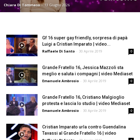
Chiara Di Tommaso
-
13 Giugno 2026
Gf 16 super gay friendly, sorpresa di papà
Luigi a Cristian Imparato | video...
Raffaele Di Santo
-
30 Aprile 2019
0
Grande Fratello 16, Jessica Mazzoli sta
meglio e saluta i compagni | video Mediaset
Emanuele Ambrosio
-
30 Aprile 2019
0
Grande Fratello 16, Cristiano Malgioglio
protesta e lascia lo studio | video Mediaset
Emanuele Ambrosio
-
30 Aprile 2019
0
Cristian Imparato urla contro Guendalina
Tavassi al Grande Fratello 16 | video