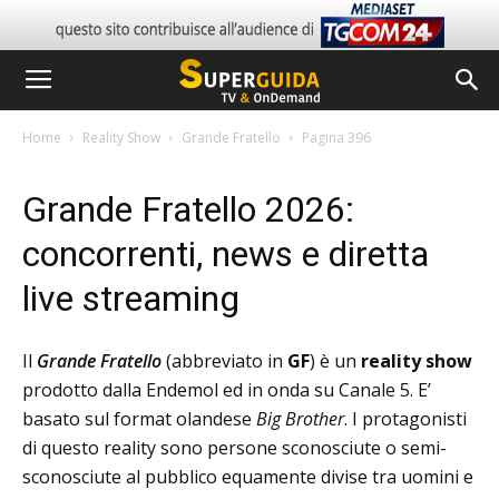
Home
Reality Show
Grande Fratello
Pagina 396
Grande Fratello 2026:
concorrenti, news e diretta
live streaming
Il
Grande Fratello
(abbreviato in
GF
) è un
reality show
prodotto dalla Endemol ed in onda su Canale 5. E’
basato sul format olandese
Big Brother
. I protagonisti
di questo reality sono persone sconosciute o semi-
sconosciute al pubblico equamente divise tra uomini e