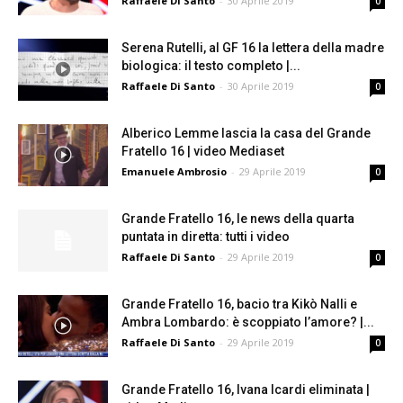
Raffaele Di Santo
-
30 Aprile 2019
0
Serena Rutelli, al GF 16 la lettera della madre
biologica: il testo completo |...
Raffaele Di Santo
-
30 Aprile 2019
0
Alberico Lemme lascia la casa del Grande
Fratello 16 | video Mediaset
Emanuele Ambrosio
-
29 Aprile 2019
0
Grande Fratello 16, le news della quarta
puntata in diretta: tutti i video
Raffaele Di Santo
-
29 Aprile 2019
0
Grande Fratello 16, bacio tra Kikò Nalli e
Ambra Lombardo: è scoppiato l’amore? |...
Raffaele Di Santo
-
29 Aprile 2019
0
Grande Fratello 16, Ivana Icardi eliminata |