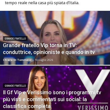
tempo reale nella casa più spiata d’Italia.
GRANDE FRATELLO
Grande fratello Vip torna in TV:
conduttrice, opinioniste e quando in tv
Chiara Di Tommaso
-
10 Luglio 2026
GRANDE FRATELLO
Il Gf Vip e Verissimo sono i programmi tv
più visti e commentati sui social: la
classifica completa