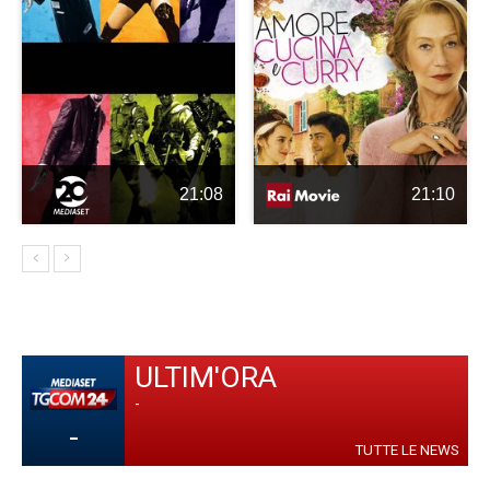
21:08
21:10
ULTIM'ORA
-
-
TUTTE LE NEWS