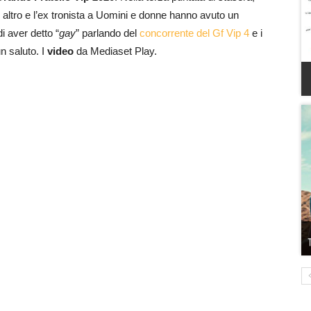
 altro e l’ex tronista a Uomini e donne hanno avuto un
i aver detto “
gay
” parlando del
concorrente del Gf Vip 4
e i
n saluto. I
video
da Mediaset Play.