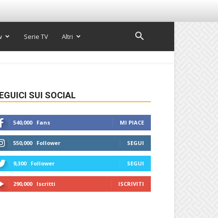
w
Serie TV
Altri
EGUICI SUI SOCIAL
540,000
Fans
MI PIACE
550,000
Follower
SEGUI
9,300
Follower
SEGUI
290,000
Iscritti
ISCRIVITI