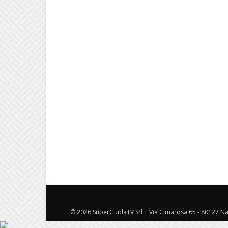
© 2026 SuperGuidaTV Srl | Via Cimarosa 65 - 80127 Nap