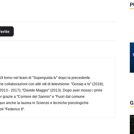
P
ferite
 torno nel team di "Superguida tv" dopo la precedente
collaborazioni con altri siti di televisione: "Gossip e tv" (2018);
2013 - 2017); "Davide Maggio" (2013). Dopo aver mosso i primi
r grazie a "Corriere del Sannio" e "Fuori dal comune
G
uo anche la laurea in Scienze e tecniche psicologiche
li "Federico II".