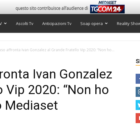
V
Ascolti Tv
Anticipazioni Tv
Soap opera
Reality Sho
so affronta Ivan Gonzalez al Grande Fratello Vip 2020: “Non ho...
S
ronta Ivan Gonzalez
lo Vip 2020: “Non ho
eo Mediaset