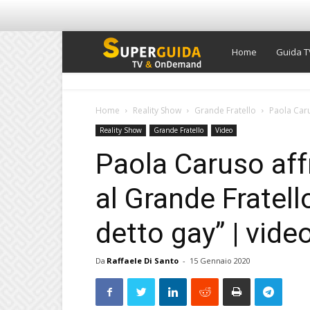
Super
Home
Guida T
Guida
Home
Reality Show
Grande Fratello
Paola Caru
Reality Show
Grande Fratello
Video
TV
Paola Caruso aff
al Grande Fratel
detto gay” | vid
Da
Raffaele Di Santo
-
15 Gennaio 2020