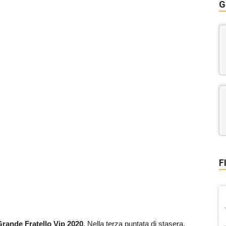
G
F
Grande Fratello Vip 2020
. Nella terza puntata di stasera,