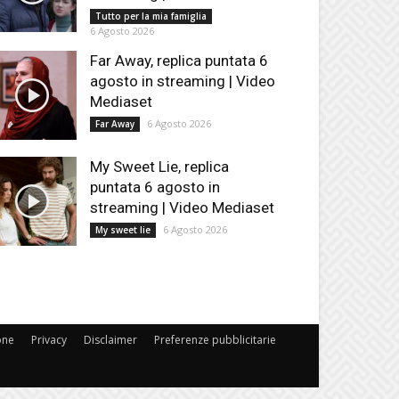
Tutto per la mia famiglia
6 Agosto 2026
Far Away, replica puntata 6
agosto in streaming | Video
Mediaset
6 Agosto 2026
Far Away
My Sweet Lie, replica
puntata 6 agosto in
streaming | Video Mediaset
6 Agosto 2026
My sweet lie
one
Privacy
Disclaimer
Preferenze pubblicitarie