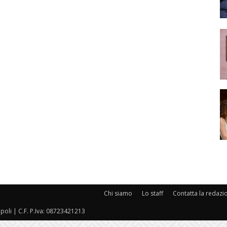
Chi siamo
Lo staff
Contatta la redazi
oli | C.F. P.Iva: 08723421213