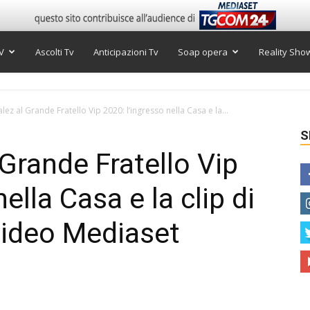
V
Ascolti Tv
Anticipazioni Tv
Soap opera
Reality Sho
lez al Grande Fratello Vip 2020: l’ingresso nella Casa e la...
S
Grande Fratello Vip
ella Casa e la clip di
video Mediaset