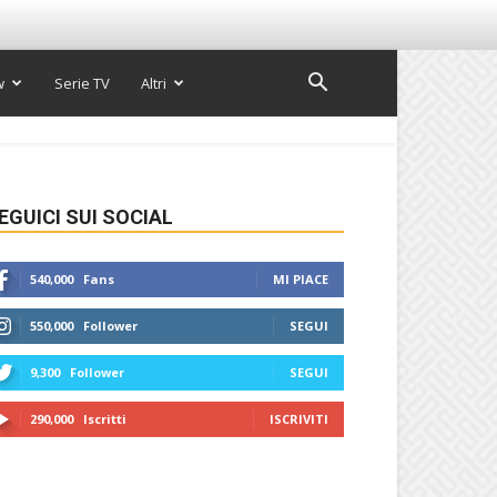
w
Serie TV
Altri
EGUICI SUI SOCIAL
540,000
Fans
MI PIACE
550,000
Follower
SEGUI
9,300
Follower
SEGUI
290,000
Iscritti
ISCRIVITI