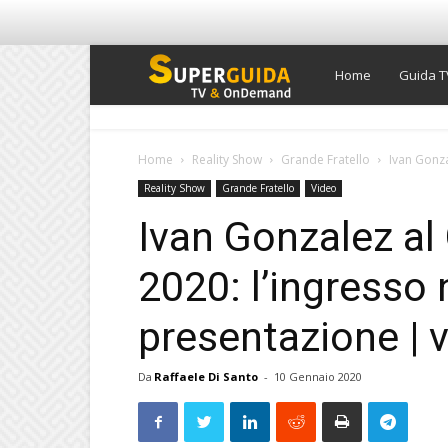
Super
Home
Guida T
Guida
Home
Reality Show
Grande Fratello
Ivan Gonza
Reality Show
Grande Fratello
Video
TV
Ivan Gonzalez al 
2020: l’ingresso n
presentazione | 
Da
Raffaele Di Santo
-
10 Gennaio 2020