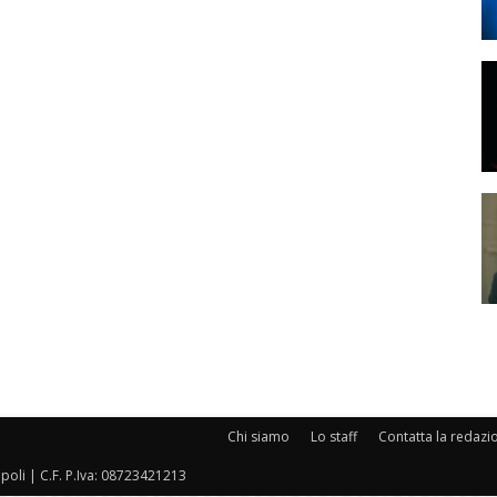
Chi siamo
Lo staff
Contatta la redazi
oli | C.F. P.Iva: 08723421213