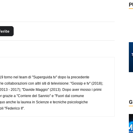
P
ferite
 torno nel team di "Superguida tv" dopo la precedente
collaborazioni con altri siti di televisione: "Gossip e tv" (2018);
2013 - 2017); "Davide Maggio" (2013). Dopo aver mosso i primi
r grazie a "Corriere del Sannio" e "Fuori dal comune
G
uo anche la laurea in Scienze e tecniche psicologiche
li "Federico II".