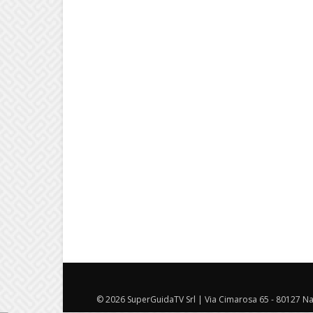
© 2026 SuperGuidaTV Srl | Via Cimarosa 65 - 80127 Nap