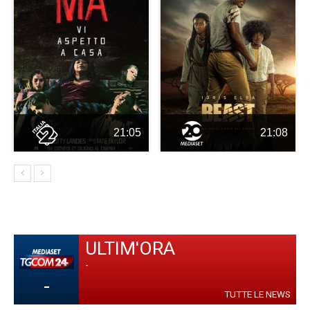
21:05
21:08
ULTIM'ORA
-
-
TUTTE LE NEWS