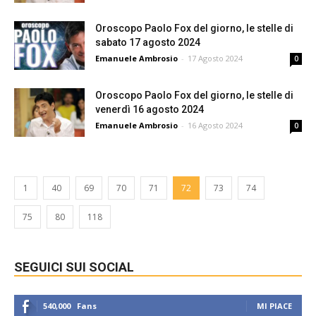
Oroscopo Paolo Fox del giorno, le stelle di
sabato 17 agosto 2024
Emanuele Ambrosio
-
17 Agosto 2024
0
Oroscopo Paolo Fox del giorno, le stelle di
venerdì 16 agosto 2024
Emanuele Ambrosio
-
16 Agosto 2024
0
1
40
69
70
71
72
73
74
75
80
118
SEGUICI SUI SOCIAL
540,000
Fans
MI PIACE