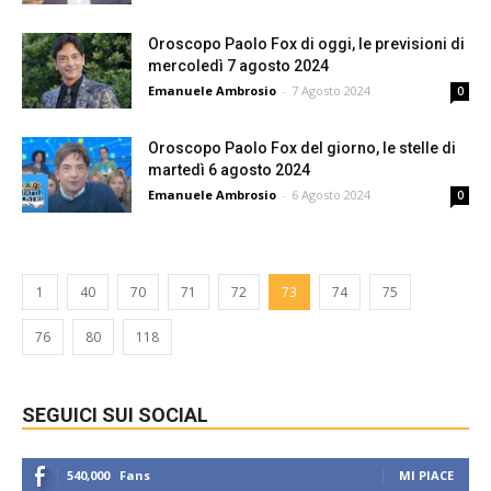
Oroscopo Paolo Fox di oggi, le previsioni di
mercoledì 7 agosto 2024
Emanuele Ambrosio
-
7 Agosto 2024
0
Oroscopo Paolo Fox del giorno, le stelle di
martedì 6 agosto 2024
Emanuele Ambrosio
-
6 Agosto 2024
0
1
40
70
71
72
73
74
75
76
80
118
SEGUICI SUI SOCIAL
540,000
Fans
MI PIACE