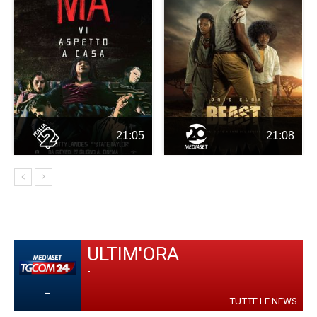
21:05
21:08
ULTIM'ORA
-
-
TUTTE LE NEWS