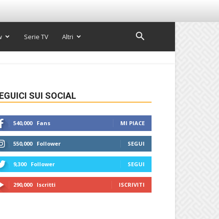
w
Serie TV
Altri
EGUICI SUI SOCIAL
540,000
Fans
MI PIACE
550,000
Follower
SEGUI
9,300
Follower
SEGUI
290,000
Iscritti
ISCRIVITI