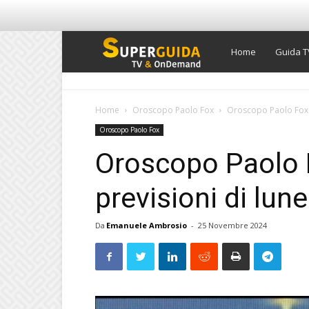
Super
Home
Guida T
Guida
Home
Oroscopo Paolo Fox
Oroscopo Paolo Fox d
Oroscopo Paolo Fox
TV
Oroscopo Paolo F
previsioni di lu
Da
Emanuele Ambrosio
-
25 Novembre 2024