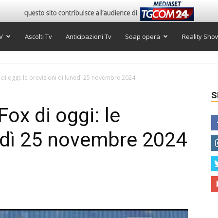
V
Ascolti Tv
Anticipazioni Tv
Soap opera
Reality Sho
i oggi: le previsioni di lunedì 25 novembre 2024
S
ox di oggi: le
nedì 25 novembre 2024