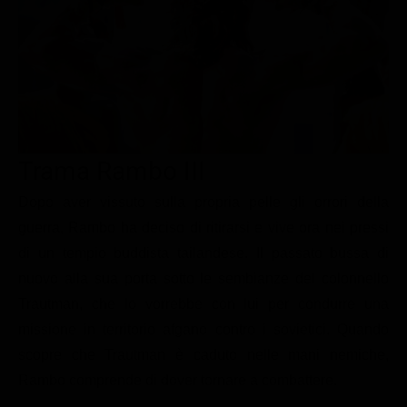
Le interviste in esclusiva
Tempesta D’amore
Temptation Island
Film da vedere
Il Paradiso delle signore
Ultima Fermata
Piattaforme streaming
Un Posto al Sole
Talent show
Apple TV Plus
Segreti di Famiglia
Infotainment
Discovery Plus
The Family
Game Show
Disney plus
Trama Rambo III
Uomini e Donne
NetFlix
Dopo aver vissuto sulla propria pelle gli orrori della
guerra, Rambo ha deciso di ritirarsi e vive ora nei pressi
Gossip
Now TV
di un tempio buddista tailandese. Il passato bussa di
Sport in tv
Paramount Plus
nuovo alla sua porta sotto le sembianze del colonnello
Cartoni Anime e Manga
Prime Video
Trautman, che lo vorrebbe con lui per condurre una
Vip e Personaggi Tv
RaiPlay
missione in territorio afgano contro i sovietici. Quando
scopre che Trautman è caduto nelle mani nemiche,
Musica
Rambo comprende di dover tornare a combattere.
Oroscopo Paolo Fox