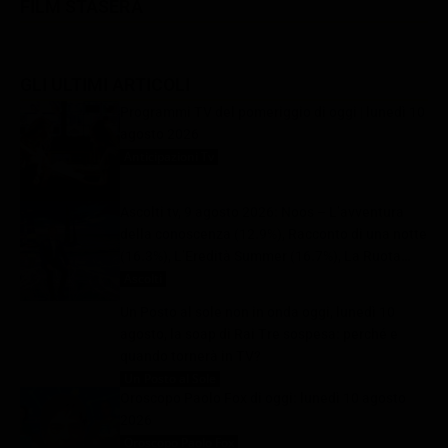
FILM STASERA
GLI ULTIMI ARTICOLI
Programmi TV del pomeriggio di oggi | lunedì 10
agosto 2026
Anticipazioni Tv
10 Agosto 2026
Ascolti tv, 9 agosto 2026: Noos – L’avventura
della conoscenza (12.9%), Racconto di una notte
(16.3%), L’Eredità Summer (16.7%), La Ruota
della Fortuna (29.1%) | Dati Auditel
Ascolti
10 Agosto 2026
Un Posto al sole non in onda oggi, lunedì 10
agosto, la soap di Rai Tre sospesa: perché e
quando tornerà in TV?
Un Posto al Sole
10 Agosto 2026
Oroscopo Paolo Fox di oggi: lunedì 10 agosto
2026
Oroscopo Paolo Fox
10 Agosto 2026