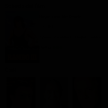
Classifiche
Scheda del film
Migliori film
Regia: Peter MacDonald
Migliori Serie TV
US 1988
Azione / Avventura / Thriller / Guerra
Rating:
Cast