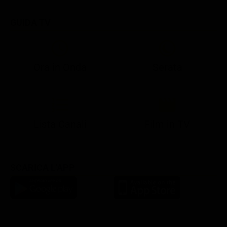
GUIDA TV
Ora in Onda
Serata
21:05
21:13
21:20
22:55
23:15
23:59
21:10
21:15
21:20
23:02
23:30
00:25
Lista Canali
Film in TV
SCARICA L'APP