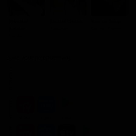
Sylvester
Richard Crenna
Marc de Jonge
K
Stallone
Trautman
Coronel Zaysen
G
Rambo
Dove vederlo ondemand
STREAMING
NOLEGGIA
4.99€
2.99€
3.99€