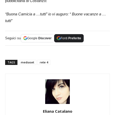
pubblicitaria di Costanzo:
“Buona Camicia a …tutti” io vi auguro: “ Buone vacanze a …
tutti”
Seguici su
Google
Discover
Fonti
Preferite
TAGS
mediaset
rete 4
Eliana Catalano