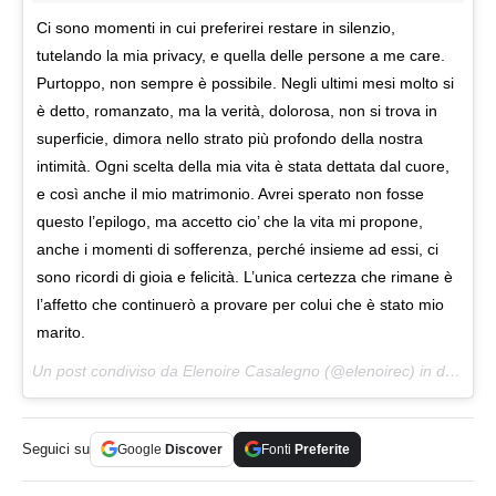
Ci sono momenti in cui preferirei restare in silenzio,
tutelando la mia privacy, e quella delle persone a me care.
Purtoppo, non sempre è possibile. Negli ultimi mesi molto si
è detto, romanzato, ma la verità, dolorosa, non si trova in
superficie, dimora nello strato più profondo della nostra
intimità. Ogni scelta della mia vita è stata dettata dal cuore,
e così anche il mio matrimonio. Avrei sperato non fosse
questo l’epilogo, ma accetto cio’ che la vita mi propone,
anche i momenti di sofferenza, perché insieme ad essi, ci
sono ricordi di gioia e felicità. L’unica certezza che rimane è
l’affetto che continuerò a provare per colui che è stato mio
marito.
Un post condiviso da Elenoire Casalegno (@elenoirec) in data:
22
Seguici su
Google
Discover
Fonti
Preferite