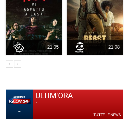
21:05
21:08
ULTIM'ORA
-
-
TUTTE LE NEWS