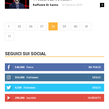
Raffaele Di Santo
-
14 Ottobre 2019
0
1
35
36
37
38
39
40
41
71
SEGUICI SUI SOCIAL
540,000
Fans
MI PIACE
550,000
Follower
SEGUI
9,300
Follower
SEGUI
290,000
Iscritti
ISCRIVITI