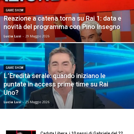
GAME SHOW
Reazione a catena torna su Rai 1: data e
novità del programma con Pino Insegno
Lucia Lusi
-
29 Maggio 2026
GAME SHOW
L’Eredità serale: quando iniziano le
puntate in access prime time su Rai
Uno?
Lucia Lusi
-
25 Maggio 2026
Caduta Libera, i 10 passi di Gabriele del 22