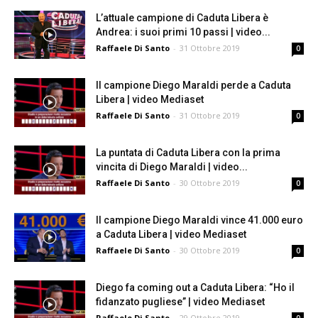
L’attuale campione di Caduta Libera è
Andrea: i suoi primi 10 passi | video...
Raffaele Di Santo
-
31 Ottobre 2019
0
Il campione Diego Maraldi perde a Caduta
Libera | video Mediaset
Raffaele Di Santo
-
31 Ottobre 2019
0
La puntata di Caduta Libera con la prima
vincita di Diego Maraldi | video...
Raffaele Di Santo
-
30 Ottobre 2019
0
Il campione Diego Maraldi vince 41.000 euro
a Caduta Libera | video Mediaset
Raffaele Di Santo
-
30 Ottobre 2019
0
Diego fa coming out a Caduta Libera: “Ho il
fidanzato pugliese” | video Mediaset
Raffaele Di Santo
-
29 Ottobre 2019