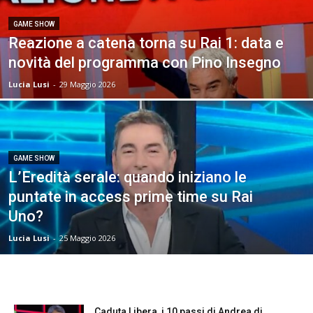
GAME SHOW
Reazione a catena torna su Rai 1: data e
novità del programma con Pino Insegno
Lucia Lusi
-
29 Maggio 2026
GAME SHOW
L’Eredità serale: quando iniziano le
puntate in access prime time su Rai
Uno?
Lucia Lusi
-
25 Maggio 2026
Caduta Libera, i 10 passi di Andrea di