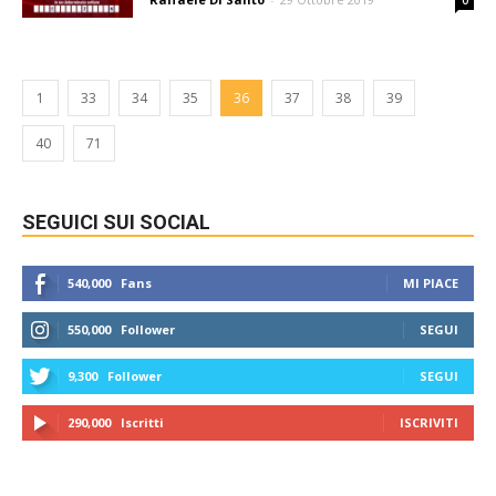
0
1
33
34
35
36
37
38
39
40
71
SEGUICI SUI SOCIAL
540,000
Fans
MI PIACE
550,000
Follower
SEGUI
9,300
Follower
SEGUI
290,000
Iscritti
ISCRIVITI